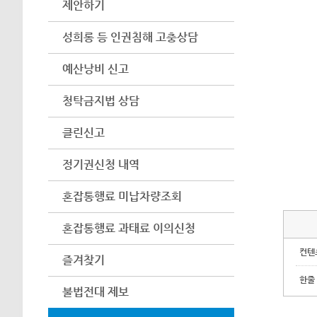
제안하기
성희롱 등 인권침해 고충상담
예산낭비 신고
청탁금지법 상담
클린신고
정기권신청 내역
혼잡통행료 미납차량조회
혼잡통행료 과태료 이의신청
컨텐
즐겨찾기
한줄
불법전대 제보