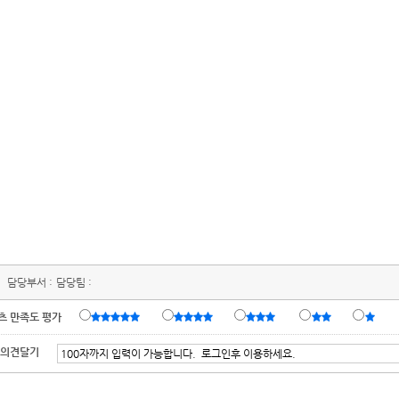
담당부서 :
담당팀 :
츠 만족도 평가
 의견달기