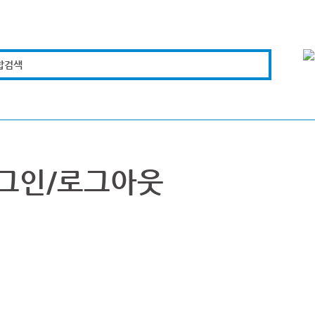
합검색
복지경제
문화체육
도로관리
시설안전
그인/로그아웃