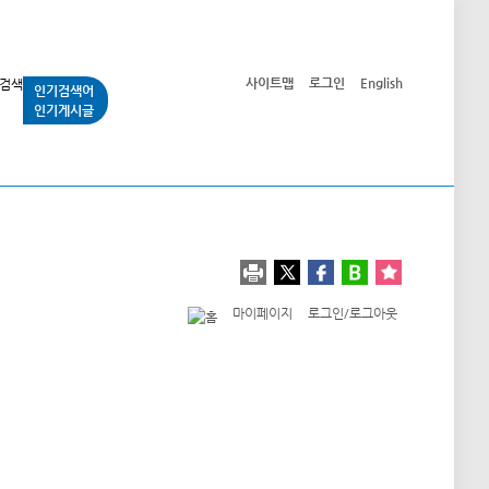
사이트맵
로그인
English
인기검색어
인기게시글
교통사업
시민광장
공단소개
정보공개
마이페이지
로그인/로그아웃