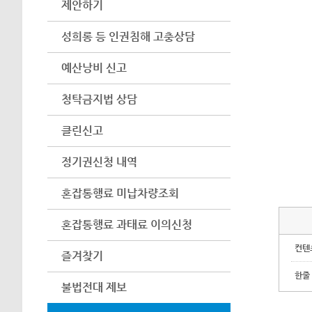
제안하기
성희롱 등 인권침해 고충상담
예산낭비 신고
청탁금지법 상담
클린신고
정기권신청 내역
혼잡통행료 미납차량조회
혼잡통행료 과태료 이의신청
컨텐
즐겨찾기
한줄
불법전대 제보