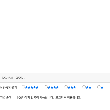
담당부서 :
담당팀 :
츠 만족도 평가
 의견달기