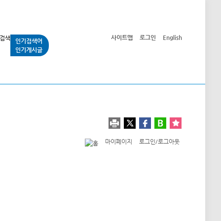
사이트맵
로그인
English
인기검색어
인기게시글
교통사업
시민광장
공단소개
정보공개
마이페이지
로그인/로그아웃