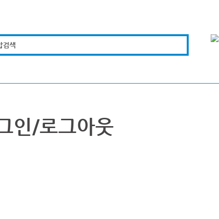
합검색
복지경제
문화체육
도로관리
시설안전
그인/로그아웃