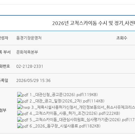
2026년 고척스카이돔 수시 및 정기,사전
작성자
돔경기장운영처
조회수
록 부서
문화체육본부
화번호
02-2128-2331
등록일
2026/05/29 15:36
1._대관신청_공고문(2026).pdf(119KB)
2._대관_공고_일정(2026_2차).pdf(114KB)
3._체육시설사용허가신청서_개인정보동의서_취소사유체크리스트.
첨부
4._고척스카이돔_사용_허가_조건(2026).pdf(222KB)
5._고척스카이돔_대관심사위원회_심사평가기준(2026).pdf(17
6._2026_돔구장_시설사용료.pdf(182KB)