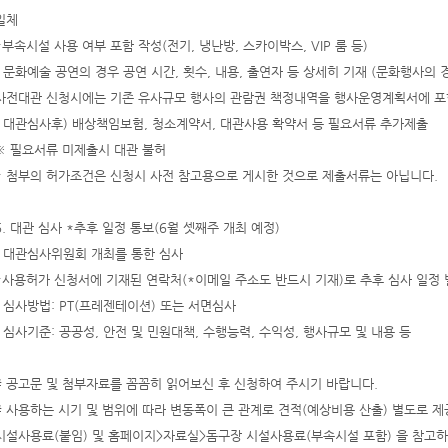
일체
*부속시설 사용 여부 포함 작성(전기, 냉난방, 스카이박스, VIP 룸 등)
- 문화예술 공연의 경우 공연 시간, 횟수, 내용, 출연자 등 상세히 기재 (문화행사의
사전대관 신청시에는 기존 유사규모 행사의 관람권 책정내역을 행사운영계획서에 포
- 대관심사후) 배상책임보험, 청소계약서, 대관사용 확약서 등 필요서류 추가제출
※ 필요서류 미제출시 대관 불허
* 첨부의 허가조건은 신청시 사전 참고용으로 게시한 것으로 제출서류는 아닙니다.
6. 대관 심사 *추후 일정 통보(6월 셋째주 개최 예정)
- 대관심사위원회 개최를 통한 심사
*사용허가 신청서에 기재된 연락처(*이메일 주소도 반드시 기재)로 추후 심사 일정 
- 심사방법: PT(프레젠테이션) 또는 서면심사
- 심사기준: 공공성, 안전 및 민원대책, 수행능력, 수익성, 행사규모 및 내용 등
# 공고문 및 첨부자료를 꼼꼼히 읽어보신 후 신청하여 주시기 바랍니다.
# 사용하는 시기 및 범위에 따라 변동폭이 큰 관계로 견적(예상비용 산출) 별도로 
시설사용료(붙임) 및 홈페이지>자료실>돔구장 시설사용료(부속시설 포함) 을 참고하