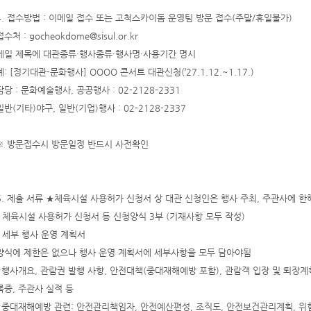
4. 접수방법 : 이메일 접수 또는 고척스카이돔 운영팀 방문 접수(주말/휴일불가)
접수처 : gocheokdome@sisul.or.kr
메일 제목에 대관종류·행사종류·행사명·사용기간 명시
예: [정기대관-문화행사] OOOO 콘서트 대관신청(’27.1.12.~1.17.)
담당 : 문화예술행사, 공공행사 : 02-2128-2331
일반(기타)야구, 일반(기업)행사 : 02-2128-2337
※ 방문접수시 방문일정 반드시 사전확인
5. 제출 서류 ★체육시설 사용허가 신청서 상 대관 신청인은 행사 주최, 주관사에 한
- 체육시설 사용허가 신청서 등 신청양식 3부 (기재사항 모두 작성)
- 세부 행사 운영 계획서
양식에 제한은 없으나 행사 운영 계획서에 세부사항을 모두 담아야됨
*행사개요, 관람권 발행 사항, 안전대책(중대재해예방 포함), 관람객 입장 및 퇴장계
록증, 주관사 실적 등
*중대재해예방 관련: 안전관리책임자, 안전예산편성, 조직도, 안전보건관리계획, 위