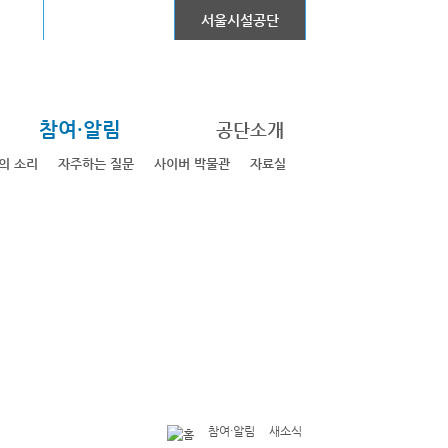
어린이대공원
서울시설공단
참여·알림
공단소개
의 소리
자주하는 질문
사이버 박물관
자료실
참여·알림
새소식