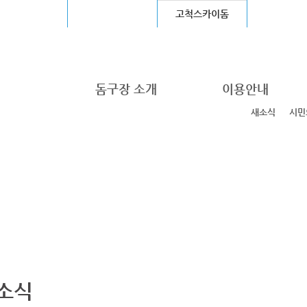
울월드컵경기장
장충체육관
고척스카이돔
청계천
돔구장 소개
이용안내
새소식
시민
소식