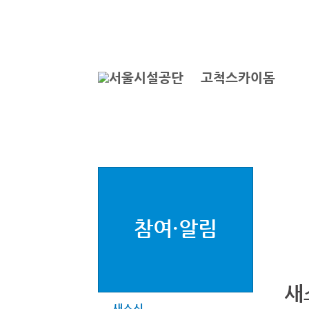
본문바로가기
로그인
서
고척스카이돔
참여·알림
새
새소식