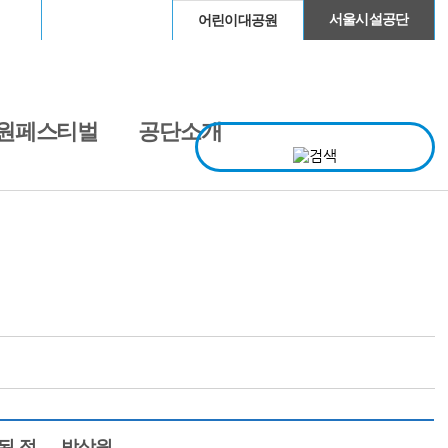
이돔
청계천
서울시설공단
어린이대공원
원페스티벌
공단소개
 점... - 박상원