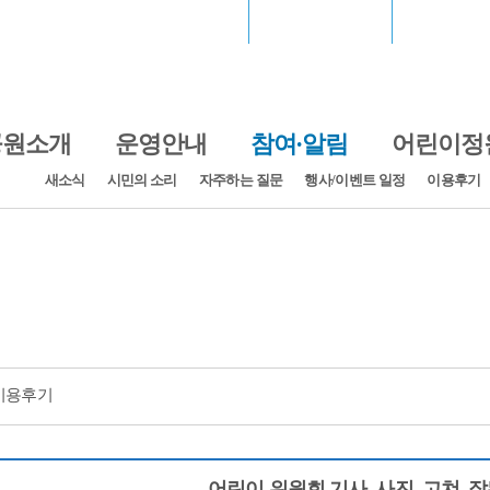
서울월드컵경기장
장충체육관
고척스카
공원소개
운영안내
참여·알림
어린이정
새소식
시민의 소리
자주하는 질문
행사/이벤트 일정
이용후기
기
이용후기
어린이 위원회 기사, 사진, 고쳐, 잘된