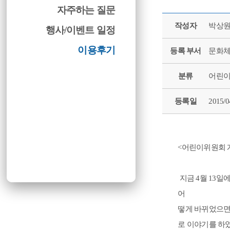
자주하는 질문
작성자
박상
행사/이벤트 일정
이용후기
등록 부서
문화
분류
어린
등록일
2015/0
<어린이위원회 게시
지금 4월 13일
어
떻게 바뀌었으면
로 이야기를 하였