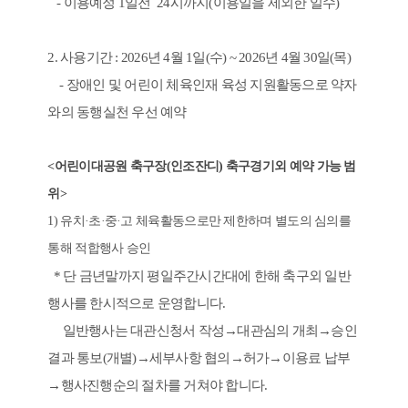
- 이용예정 1일전 24시까지(이용일을 제외한 일수)
2. 사용기간 : 2026년 4월 1일(수) ~ 2026년 4월 30일(목)
- 장애인 및 어린이 체육인재 육성 지원활동으로 약자
와의 동행실천 우선 예약
<어린이대공원 축구장(인조잔디) 축구경기외 예약 가능 범
위>
1) 유치·초·중·고 체육활동으로만 제한하며 별도의 심의를
통해 적합행사 승인
* 단 금년말까지 평일주간시간대에 한해 축구외 일반
행사를 한시적으로 운영합니다.
일반행사는 대관신청서 작성→대관심의 개최→승인
결과 통보(개별)→세부사항 협의→허가→이용료 납부
→행사진행순의 절차를 거쳐야 합니다.