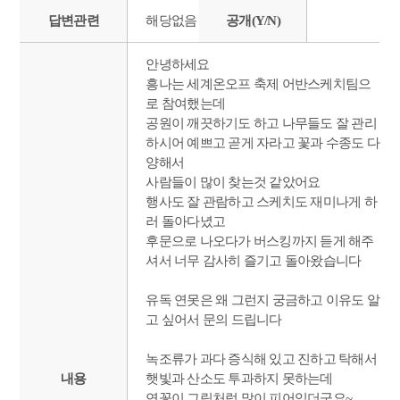
답변관련
해당없음
공개(Y/N)
안녕하세요
흥나는 세계온오프 축제 어반스케치팀으
로 참여했는데
공원이 깨끗하기도 하고 나무들도 잘 관리
하시어 예쁘고 곧게 자라고 꽃과 수종도 다
양해서
사람들이 많이 찾는것 같았어요
행사도 잘 관람하고 스케치도 재미나게 하
러 돌아다녔고
후문으로 나오다가 버스킹까지 듣게 해주
셔서 너무 감사히 즐기고 돌아왔습니다
유독 연못은 왜 그런지 궁금하고 이유도 알
고 싶어서 문의 드립니다
녹조류가 과다 증식해 있고 진하고 탁해서
내용
햇빛과 산소도 투과하지 못하는데
연꽃이 그림처럼 많이 피어있더군요~