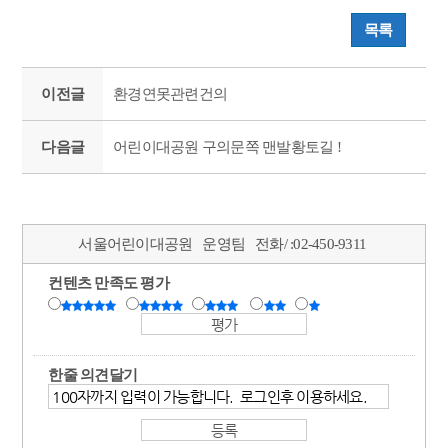
목록
이전글
환경연못관련건의
다음글
어린이대공원 구의문쪽 맨발황토길 !
서울어린이대공원
운영팀
전화/ :
02-450-9311
컨텐츠 만족도 평가
한줄 의견달기