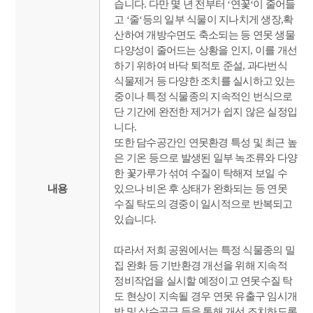
습니다. 다만 몇 년 전부터 ‘연꽃‘이 줄어들
고 ‘줄‘등의 일부 식물이 지나치게 생장,확
산하여 개방수면도 축소되는 등 연못 생물
다양성이 줄어드는 상황을 인지, 이를 개선
하기 위하여 바닥 퇴적토 준설, 과다번식
식물제거 등 다양한 조치를 실시하고 있는
중이나 특정 식물종의 지속적인 번식으로
단 기간에 완전한 제거가 쉽지 않은 실정입
니다.
또한 담수공간인 연못환경 특성 및 최근 높
은 기온 등으로 발생된 일부 녹조류와 다양
한 꽃가루가 섞여 수질이 탁해져 보일 수
내용
있으나 비온 후 상태가 완화되는 등 연못
수질 탁도의 경중이 일시적으로 반복되고
있습니다.
따라서 저희 공원에서는 특정 식물종의 밀
집 완화 등 기반환경 개선을 위해 지속적
정비작업을 실시할 예정이고 연못수질 탁
도 현상이 지속될 경우 연못 유출구 임시개
방 및 상수공급 등을 통해 개선 조치하도록