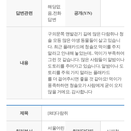
해당없
답변관련
음,전화
공개(Y/N)
답변
구의문쪽 맨발걷기 길에 많은 다람쥐나 청
솔 모등 많은 야생 동물들이 살고 있습니
다. 최근 플래카드에 청솔모 먹이를 주지
말라고 안내해 놓았는데.. 먹이가 부족하여
그런 것 같습니다. 많은 사람들이 알밤이나
내용
도토리를 주어가고 있습니다. 알밤이나 도
토리를 주워 가지 말라는 플래카드
를 더 걸어주시면 좋을 것 같아요! 먹이가
풍족하하면 청솔모가 사람에게 굳이 오지
않을 거에요. 감사합니다
제목
[RE]다람쥐
서울어린