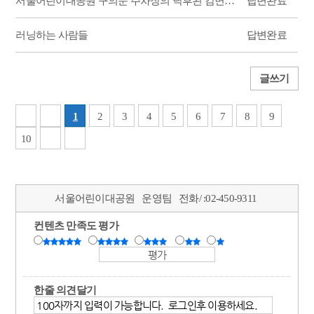
서울어린이대공원 구의문 주차장의 낙후된 감면 시스템 개선 및 정산소 직원의 ...
답변완료
러닝하는 사람들
답변완료
글쓰기
1
2
3
4
5
6
7
8
9
10
서울어린이대공원
운영팀
전화/ :
02-450-9311
컨텐츠 만족도 평가
한줄 의견달기