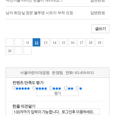
자전거를 타시는 분들이 계시네요..?
답변완료
남자 화장실 창문 불투명 시트지 부착 요청
답변완료
글쓰기
11
12
13
14
15
16
17
18
19
20
서울어린이대공원
운영팀
전화/ :
02-450-9311
컨텐츠 만족도 평가
한줄 의견달기