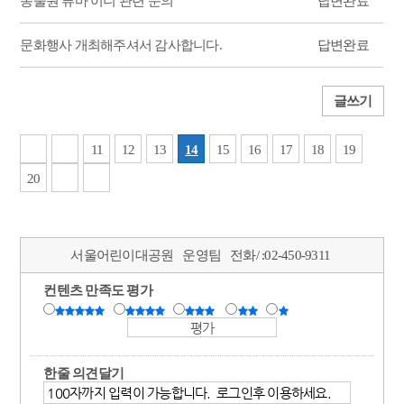
동물원 퓨마 이니 관련 문의
답변완료
문화행사 개최해주셔서 감사합니다.
답변완료
글쓰기
11
12
13
14
15
16
17
18
19
20
서울어린이대공원
운영팀
전화/ :
02-450-9311
컨텐츠 만족도 평가
한줄 의견달기