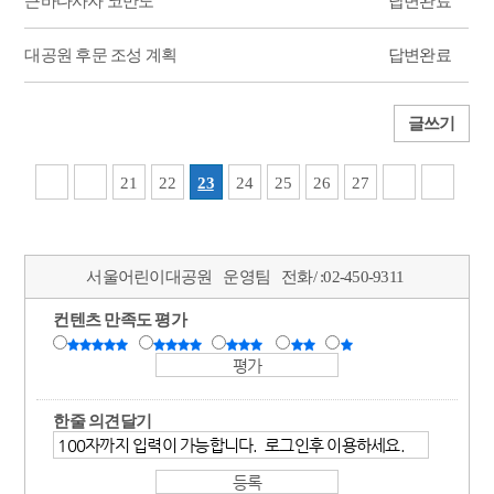
큰바다사자 코만도
답변완료
대공원 후문 조성 계획
답변완료
글쓰기
21
22
23
24
25
26
27
서울어린이대공원
운영팀
전화/ :
02-450-9311
컨텐츠 만족도 평가
한줄 의견달기