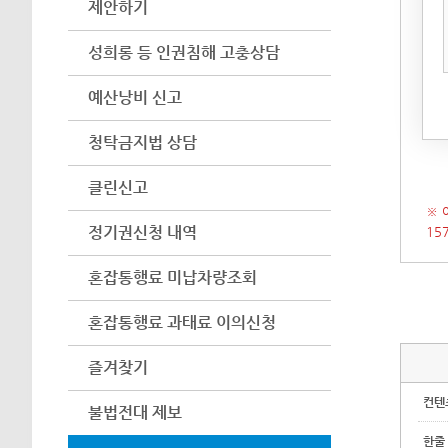
제안하기
아이
어려
성희롱 등 인권침해 고충상담
수 
예산낭비 신고
(인
시 
청탁금지법 상담
클린신고
※ 
정기권신청 내역
15
혼잡통행료 미납차량조회
혼잡통행료 과태료 이의신청
즐겨찾기
컨텐
불법전대 제보
한줄