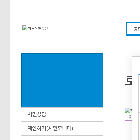
본문바로가기
통
로
시민상담
제안하기(시민모니터)
아