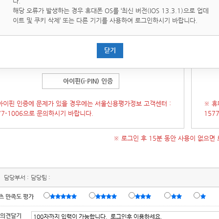
다.
핀(i-PIN)은 인터넷상의 개인식별번호를 의미하며, 대면확인이
휴대
해당 오류가 발생하는 경우 휴대폰 OS를 ‘최신 버전(IOS 13.3.1)으로 업데
운 인터넷에서 주민등록번호를 사용하지 않고도 본인임을 확인할
통해 
이트 및 쿠키 삭제’ 또는 다른 기기를 사용하여 로그인하시기 바랍니다.
있는 수단입니다.
증 창이 오류가 발생 할 경우 인증창을 닫은 후
[새로고침]
후에 다
(인증
닫기
시도 부탁 드립니다.)
시 시
아이핀(i-PIN) 인증
아이핀 인증에 문제가 있을 경우에는 서울신용평가정보 고객센터 :
※ 휴
77-1006으로 문의하시기 바랍니다.
157
※ 로그인 후 15분 동안 사용이 없으면
담당부서 :
담당팀 :
츠 만족도 평가
 의견달기