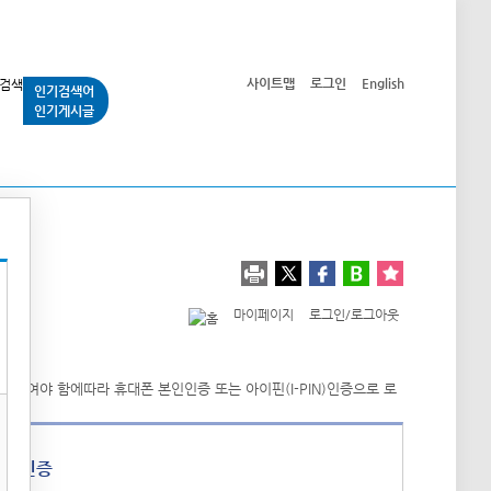
사이트맵
로그인
English
인기검색어
인기게시글
교통사업
시민광장
공단소개
정보공개
마이페이지
로그인/로그아웃
폰 인증