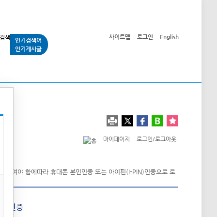
사이트맵
로그인
English
인기검색어
인기게시글
교통사업
시민광장
공단소개
정보공개
마이페이지
로그인/로그아웃
폰 인증