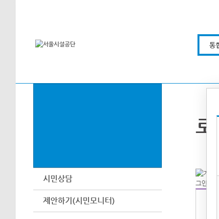
본문바로가기
통
로
시민상담
제안하기(시민모니터)
아