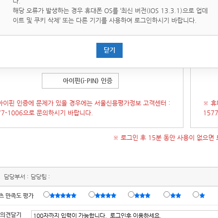
다.
핀(i-PIN)은 인터넷상의 개인식별번호를 의미하며, 대면확인이
휴대
해당 오류가 발생하는 경우 휴대폰 OS를 ‘최신 버전(IOS 13.3.1)으로 업데
운 인터넷에서 주민등록번호를 사용하지 않고도 본인임을 확인할
통해 
이트 및 쿠키 삭제’ 또는 다른 기기를 사용하여 로그인하시기 바랍니다.
있는 수단입니다.
증 창이 오류가 발생 할 경우 인증창을 닫은 후
[새로고침]
후에 다
(인증
닫기
시도 부탁 드립니다.)
시 시
아이핀(i-PIN) 인증
아이핀 인증에 문제가 있을 경우에는 서울신용평가정보 고객센터 :
※ 휴
77-1006으로 문의하시기 바랍니다.
157
※ 로그인 후 15분 동안 사용이 없으면
담당부서 :
담당팀 :
츠 만족도 평가
 의견달기