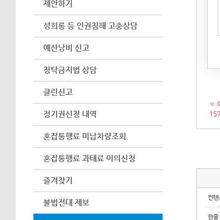
제안하기
아이
어려
성희롱 등 인권침해 고충상담
수 
예산낭비 신고
(인
시 
청탁금지법 상담
클린신고
※ 
정기권신청 내역
15
혼잡통행료 미납차량조회
혼잡통행료 과태료 이의신청
즐겨찾기
컨텐
불법전대 제보
한줄