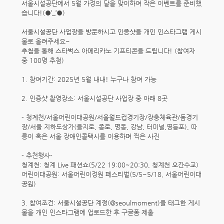
서울시설공단에서 5월 가정의 달을 맞이하여 작은 이벤트를 준비했
습니다!(●’_’●)
서울시설공단 사업장을 방문하시고 인증샷을 개인 인스타그램 게시
물로 올려주세요~
추첨을 통해 스타벅스 아메리카노 기프티콘을 드립니다! (참여자
중 100명 추첨)
1. 참여기간: 2025년 5월 내내! 누구나 참여 가능
2. 인증샷 촬영장소: 서울시설공단 사업장 중 아래 8곳
- 청계천/서울어린이대공원/서울월드컵경기장/장충체육관/돔경기
장/서울 지하도상가(을지로, 종로, 명동, 강남, 터미널,영등포), 따
릉이 혹은 서울 장애인콜택시를 이용하며 찍은 사진
- 추천행사-
청계천: 청계 Live 패션쇼(5/22 19:00~20:30, 청계천 오간수교)
어린이대공원: 서울어린이정원 페스티벌(5/5~5/18, 서울어린이대
공원)
3. 참여조건: 서울시설공단 계정(@seoulmoment)을 태그한 게시
물을 개인 인스타그램에 업로드한 후 구글폼 제출