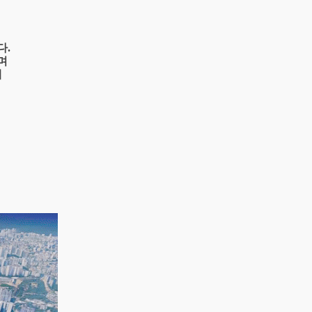
다.
며
에