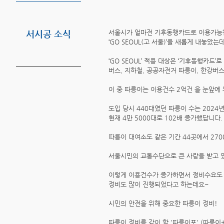
서울시가 얼마전 기후동행카드로 이용가능
서시공 소식
‘GO SEOUL(고 서울)’을 새롭게 내놓았는
‘GO SEOUL’ 적용 대상은 ‘기후동행카드’
버스, 지하철, 공공자전거 따릉이, 한강버스
이 중 따릉이는 이용건수 2억건 을 눈앞에 
도입 당시 440대였던 따릉이 수는 2024
현재 4만 5000대로 102배 증가했답니다.
따릉이 대여소도 같은 기간 44곳에서 27
서울시민의 교통수단으로 큰 사랑을 받고 
이렇게 이용건수가 증가하면서 정비수요도
정비도 많이 진행되었다고 하는데요~
시민의 안전을 위해 중요한 따릉이 정비!
따릉이 정비를 같이 할 '따릉이포' (따릉