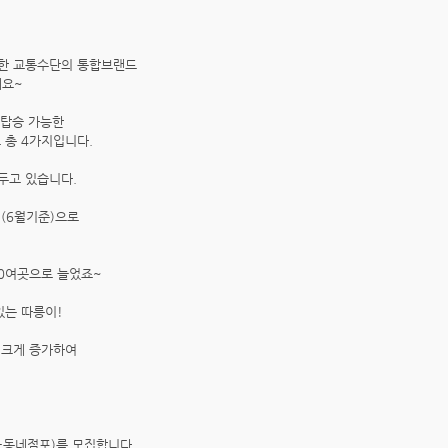
한 교통수단의 통합브랜드
데요~
로 탑승 가능한
 총 4가지입니다.
두고 있습니다.
년(6월기준)으로
00여곳으로 늘었죠~
있는 따릉이!
 크게 증가하여
이+동네점포)를 모집합니다.