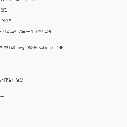
 7일간
전거점포
는 서울 소재 점포 운영 개인사업자
일(hong4962@sisul.or.kr) 제출
 정비공임표 별첨
1부