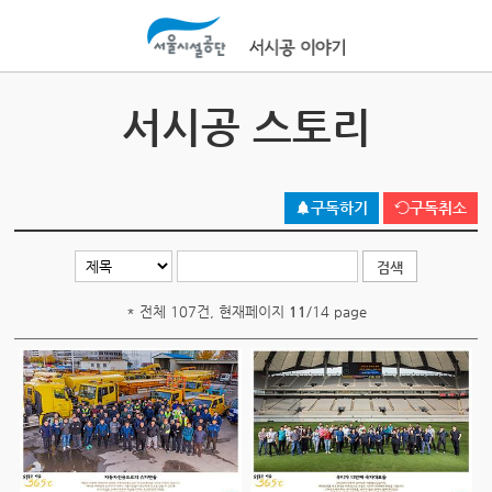
본문바로가기
서시공 스토리
구독하기
구독취소
* 전체 107건, 현재페이지
11
/14 page