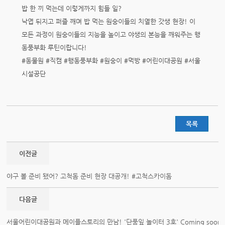
밥 한 끼 먹는데 이렇게까지 힘들 일?
낙엽 뒤지고 퍼즐 깨며 밥 먹는 원숭이들의 치열한 갓생 현장! 이
모든 과정이 원숭이들의 지능을 높이고 야생의 본능을 깨워주는 행
동풍부화 루틴이랍니다!
#동물원 #직캠 #행동풍부화 #원숭이 #먹방 #어린이대공원 #서울
시설공단
목록
이전글
야구 볼 준비 됐어? 고척돔 준비 현장 대공개! #고척스카이돔
다음글
서울어린이대공원과 메이플스토리의 만남! '단풍잎 놀이터 3호' Coming soon!