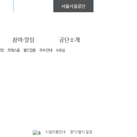
어린이대공원
서울시설공단
참여·알림
공단소개
광장
프레스룸
월드컵몰
주차 안내
수유실
시설이용안내
경기/행사 일정