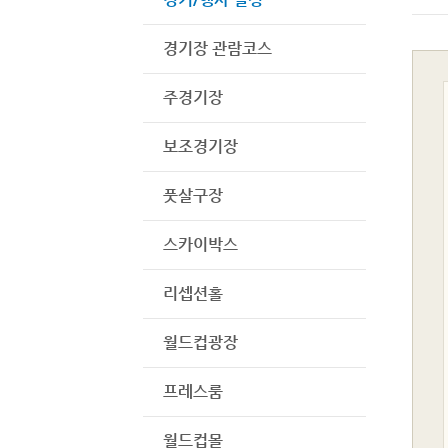
경기장 관람코스
주경기장
보조경기장
풋살구장
스카이박스
리셉션홀
월드컵광장
프레스룸
월드컵몰