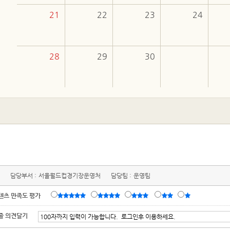
21
22
23
24
28
29
30
담당부서 :
서울월드컵경기장운영처
담당팀 :
운영팀
텐츠 만족도 평가
줄 의견달기