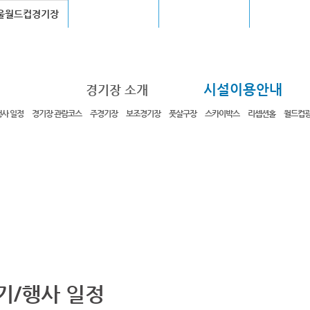
울월드컵경기장
장충체육관
고척스카이돔
청계천
시설이용안내
경기장 소개
행사 일정
경기장 관람코스
주경기장
보조경기장
풋살구장
스카이박스
리셉션홀
월드컵
기/행사 일정