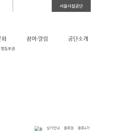
설
장애인콜택시
서울시설공단
문화
참여·알림
공단소개
영등포권
상가안내
종로권
종로4가