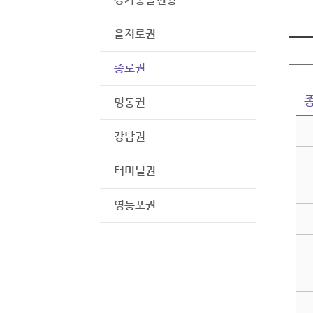
을지로권
종로권
명동권
강남권
터미널권
영등포권