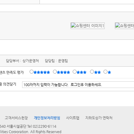
담당부서 :
상가운영처
담당팀 :
운영팀
텐츠 만족도 평가
줄 의견달기
고객서비스헌장
개인정보처리방침
사이트맵
지하도상가 연락처
0 서울시설공단 Tel:02)2290-6114
lities Corporation. All Rights Reserved