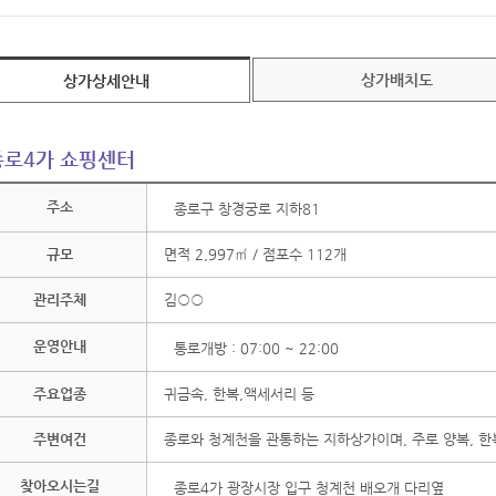
상가배치도
상가상세안내
종로4가 쇼핑센터
주소
종로구 창경궁로 지하81
규모
면적 2,997㎡ / 점포수 112개
관리주체
김○○
운영안내
통로개방 : 07:00 ~ 22:00
주요업종
귀금속, 한복,액세서리 등
주변여건
종로와 청계천을 관통하는 지하상가이며, 주로 양복, 한
찾아오시는길
종로4가 광장시장 입구 청계천 배오개 다리옆