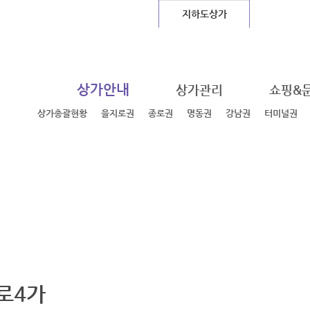
글로벌센터
지하도상가
장사시
상가안내
상가관리
쇼핑&
상가총괄현황
을지로권
종로권
명동권
강남권
터미널권
로4가