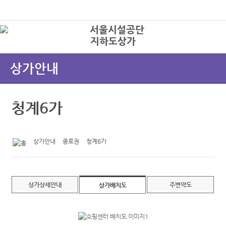
본문바로가기
로그인
지하도상가
상
상가안내
청계6가
상가안내
종로권
청계6가
상가상세안내
주변약도
상가배치도