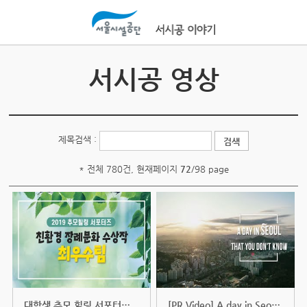
본문바로가기
서시공 영상
제목검색 :
* 전체 780건, 현재페이지
72
/98 page
대학생 추모 힐링 서포터즈가 전하...
[PR Video] A day in Seoul that yo...