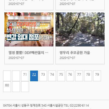
2020-07-07
2020-07-07
열정 뿜뿜! DDP패션몰의 청년 사장...
망우리 추모공원 가을
2020-07-07
2020-07-07
71
72
73
74
75
76
77
78
79
80
04704 서울시 성동구 청계천로 540 서울시설공단 TEL:02)2290-6114