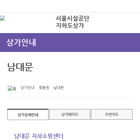
본문바로가기
로그인
지하도상가
상
상가안내
남대문
상가안내
명동권
남대문
상가배치도
주변약도
상가상세안내
남대문 지하쇼핑센터