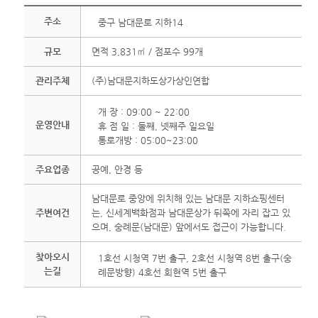
주소
중구 남대문로 지하14
규모
면적 3,831㎡ / 점포수 99개
관리주체
(주)남대문지하도상가상인연합
개 장 : 09:00 ~ 22:00
운영안내
휴 점 일 : 둘째, 넷째주 일요일
통로개방 : 05:00~23:00
주요업종
공예, 안경 등
남대문로 중앙에 위치해 있는 남대문 지하쇼핑센터
주변여건
는, 신세계백화점과 남대문상가 뒤쪽에 자리 잡고 있
으며, 숭례문(남대문) 앞에서도 접근이 가능합니다.
찾아오시
1호선 시청역 7번 출구, 2호선 시청역 8번 출구(숭
는길
례문방향) 4호선 회현역 5번 출구