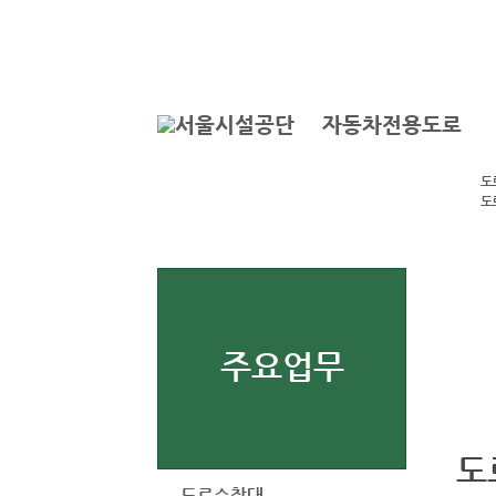
본문바로가기
로그인
자동차전용도로
도
도
주요업무
도
도로순찰대