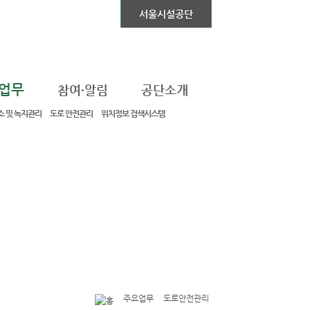
자동차전용도로
서울시설공단
업무
참여·알림
공단소개
 및 녹지관리
도로 안전관리
위치정보 검색시스템
주요업무
도로안전관리