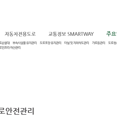
주요
자동차전용도로
교통정보 SMARTWAY
로순찰대
부속시설물 유지관리
도로포장 유지관리
터널 및 지하차도관리
가로등관리
도로청소
로인프라 자산관리
로안전관리