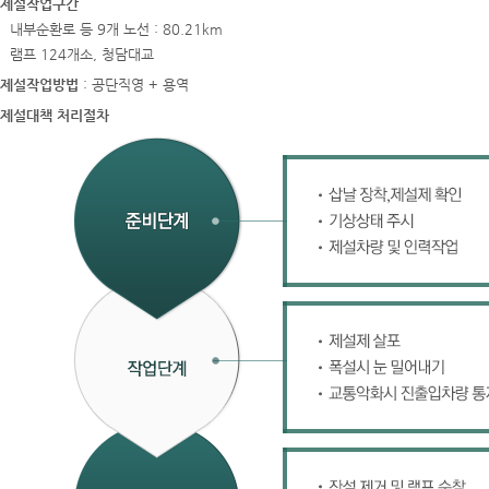
제설작업구간
내부순환로 등 9개 노선 : 80.21km
램프 124개소, 청담대교
제설작업방법
: 공단직영 + 용역
제설대책 처리절차