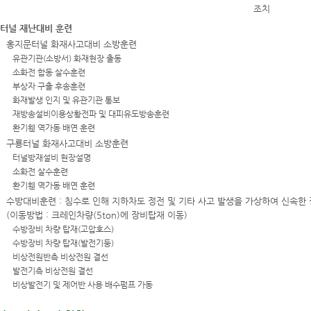
터널 재난대비 훈련
홍지문터널 화재사고대비 소방훈련
유관기관(소방서) 화재현장 출동
소화전 합동 살수훈련
부상자 구출 후송훈련
화재발생 인지 및 유관기관 통보
재방송설비이용상황전파 및 대피유도방송훈련
환기휀 역가동 배연 훈련
구룡터널 화재사고대비 소방훈련
터널방재설비 현장설명
소화전 살수훈련
환기휀 역가동 배연 훈련
수방대비훈련 : 침수로 인해 지하차도 정전 및 기타 사고 발생을 가상하여 신속한 
(이동방법 : 크레인차량(5ton)에 장비탑재 이동)
수방장비 차량 탑재(고압호스)
수방장비 차량 탑재(발전기둥)
비상전원반측 비상전원 결선
발전기측 비상전원 결선
비상발전기 및 제어반 사용 배수펌프 가동