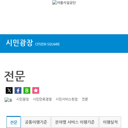
상단메뉴
시민광장
CITIZEN SQUARE
전문
시민광장
시민만족경영
시민서비스헌장
전문
공통이행기준
분야별 서비스 이행기준
이행실적
전문