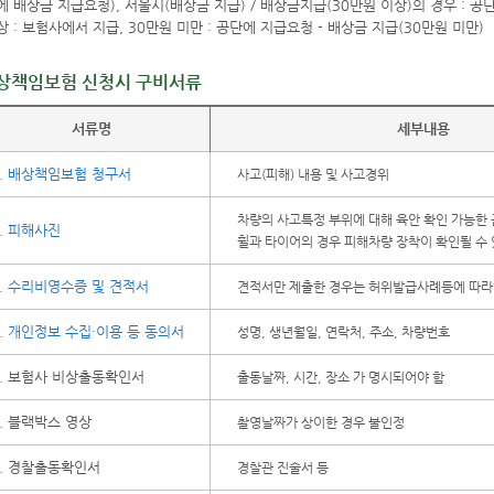
상책임보험 신청시 구비서류
서류명
세부내용
. 배상책임보험 청구서
사고(피해) 내용 및 사고경위
차량의 사고특정 부위에 대해 육안 확인 가능한 
. 피해사진
휠과 타이어의 경우 피해차량 장착이 확인될 수 
. 수리비영수증 및 견적서
견적서만 제출한 경우는 허위발급사례등에 따라
. 개인정보 수집·이용 등 동의서
성명, 생년월일, 연락처, 주소, 차량번호
. 보험사 비상출동확인서
출동날짜, 시간, 장소 가 명시되어야 함
. 블랙박스 영상
촬영날짜가 상이한 경우 불인정
. 경찰출동확인서
경찰관 진술서 등