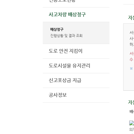
사고차량 배상청구
자
배상청구
서
진행상황 및 결과 조회
사
하
도로 안전 지킴이
서
수
도로시설물 유지관리
신고포상금 지급
공사정보
자
배