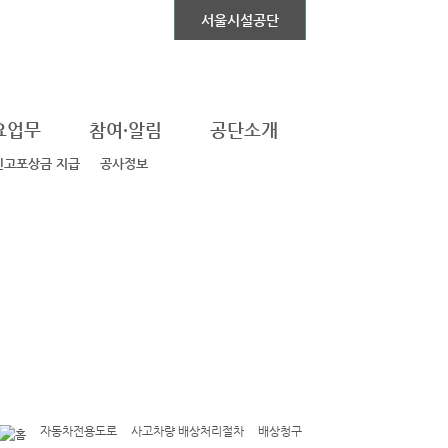
자동차전용도로
서울시설공단
요업무
참여·알림
공단소개
신고포상금 지급
공사정보
자동차전용도로
사고차량 배상처리절차
배상청구