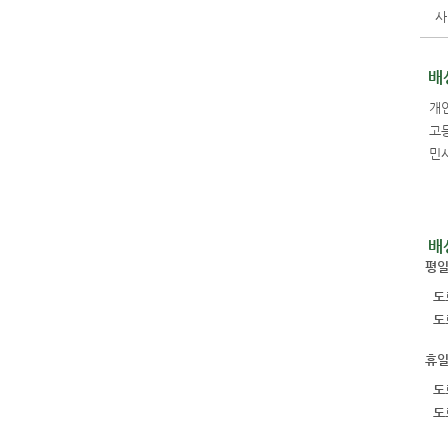
사
배
개
고
민
배
평일
도
도
휴일
도
도