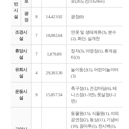
로
로(26노선/3.624㎞)
반
시
광
설
8
14,423.92
광장(8)
장
조경시
연못 및 생태계류(3), 분수
7
18,082.64
설
(2), 화단, 실개천
휴양시
정자(3), 야영장(1), 휴게쉼
7
1,879.89
설
터(3)
유희시
놀이동산(1), 어린이놀이터
4
29,303.30
설
(3)
축구장(1), 건강마당(6), 테
운동시
9
15,857.54
니스장(1-3면), 풋살장(1-2
설
면)
동물원(15), 식물원(1), 야외
공연장(2), 동상(11), 기념비
(10), 꿈마루(1), 전시벽(1),