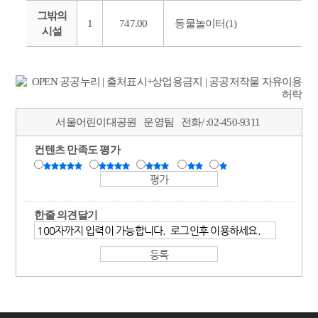
그밖의
1
747.00
동물놀이터(1)
시설
서울어린이대공원
운영팀
전화/ :
02-450-9311
컨텐츠 만족도 평가
한줄 의견달기