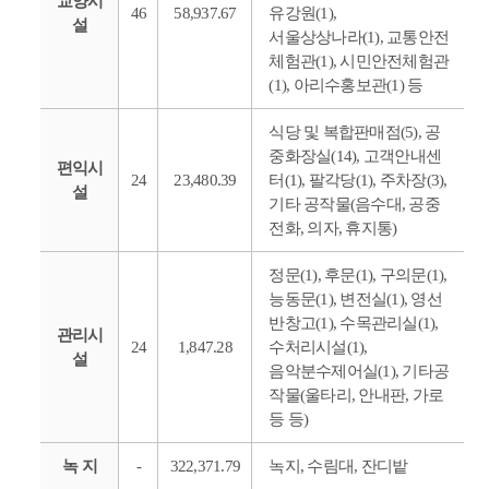
교양시
46
58,937.67
유강원(1),
설
서울상상나라(1), 교통안전
체험관(1), 시민안전체험관
(1), 아리수홍보관(1) 등
식당 및 복합판매점(5), 공
중화장실(14), 고객안내센
편익시
24
23,480.39
터(1), 팔각당(1), 주차장(3),
설
기타 공작물(음수대, 공중
전화, 의자, 휴지통)
정문(1), 후문(1), 구의문(1),
능동문(1), 변전실(1), 영선
반창고(1), 수목관리실(1),
관리시
24
1,847.28
수처리시설(1),
설
음악분수제어실(1), 기타공
작물(울타리, 안내판, 가로
등 등)
녹 지
-
322,371.79
녹지, 수림대, 잔디밭