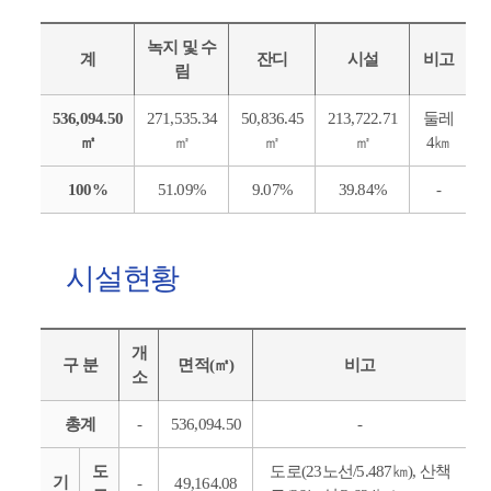
녹지 및 수
계
잔디
시설
비고
림
536,094.50
271,535.34
50,836.45
213,722.71
둘레
㎡
㎡
㎡
㎡
4㎞
100%
51.09%
9.07%
39.84%
-
시설현황
개
구 분
면적(㎡)
비고
소
총계
-
536,094.50
-
도
도로(23노선/5.487㎞), 산책
기
-
49,164.08