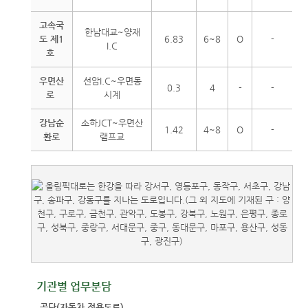
고속국
한남대교~양재
도 제1
6.83
6~8
O
-
I.C
호
우면산
선암I.C~우면동
0.3
4
-
-
로
시계
강남순
소하JCT~우면산
1.42
4~8
O
-
환로
램프교
기관별 업무분담
공단(자동차 전용도로)