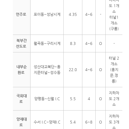
도 1개
소
언주로
포이동~성남시계
4.35
4~6
-
터널1
개소
(구룡)
북부간
월곡동~구리시계
8.3
4~6
O
-
선도로
터널 2
개소
내부순
성산대교북단~홍
22.0
4~6
O
(홍지
환로
지문터널~성수동
문,정
릉)
지하차
국회대
양평동~신월 I.C
5.5
4
O
도 2개
로
소
지하차
양재대
수서 I.C~양재I.C
5.4
6~8
O
도 3개
로
소