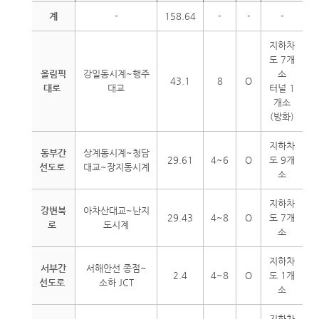
계
-
158.64
-
-
-
지하차
도 7개
올림픽
강일동시계~행주
소
43.1
8
O
대로
대교
터널 1
개소
(방화)
지하차
동부간
상계동시계~청담
29.61
4~6
O
도 9개
선도로
대교~장지동시계
소
지하차
강변북
아차산대교~난지
29.43
4~8
O
도 7개
로
도시계
소
지하차
서부간
서해안선 종점~
2.4
4~8
O
도 1개
선도로
소하 JCT
소
지하차