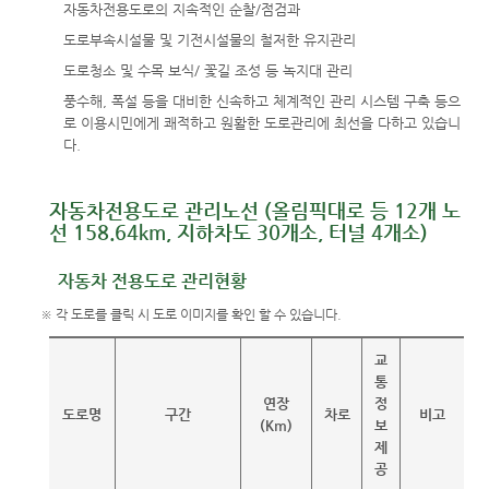
자동차전용도로의 지속적인 순찰/점검과
도로부속시설물 및 기전시설물의 철저한 유지관리
도로청소 및 수목 보식/ 꽃길 조성 등 녹지대 관리
풍수해, 폭설 등을 대비한 신속하고 체계적인 관리 시스템 구축 등으
로 이용시민에게 쾌적하고 원활한 도로관리에 최선을 다하고 있습니
다.
자동차전용도로 관리노선 (올림픽대로 등 12개 노
선 158.64km, 지하차도 30개소, 터널 4개소)
자동차 전용도로 관리현황
※ 각 도로를 클릭 시 도로 이미지를 확인 할 수 있습니다.
교
통
연장
정
도로명
구간
차로
비고
(Km)
보
제
공