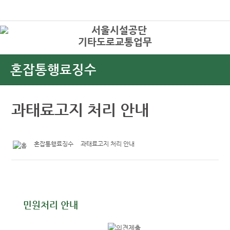
본문바로가기
로그인
기타도로교통업무
상
혼잡통행료징수
과태료고지 처리 안내
혼잡통행료징수
과태료고지 처리 안내
민원처리 안내