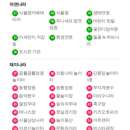
자연나라
식물원카페테
식물원
생태연못
27
28
29
리아
유니세프 맘껏
어린이 텃밭
30
31
정원
꽃잔디암석원
32
미세먼지 저감
환경연못
들꽃 & 허브나
33
34
35
숲
라
포시즌 가든
36
재미나라
꿈틀꿈틀정원
모험나라 놀이
단풍잎놀이터
37
38
39
놀이터
터
3호
동행정원
동행정원
무지개분수
40
40
41
음악분수
물놀이장
아리수나라
42
43
44
열린무대
숲속의무대
축구장
45
46
47
테니스장
풋살경기장
키즈오토파크
48
49
50
서울상상나라
놀이동산
아트센터
51
52
53
어르신놀이터
문화의거리
비스타광장
54
55
56