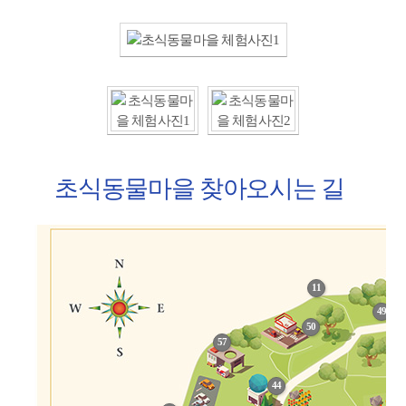
초식동물마을 찾아오시는 길
11
49
50
57
44