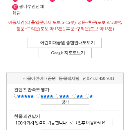
광나루안전체
57
험관
이동시간(각 출입문에서 도보 5~15분), 정문~후문(도보 약 20분),
정문~구의문(도보 약 15분), 후문~구의문(도보 약 18분)
어린이대공원 종합안내도보기
Google 지도로보기
서울어린이대공원
동물복지팀
전화/ :
02-450-9311
컨텐츠 만족도 평가
한줄 의견달기