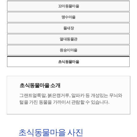
꼬마동물마을
맹수마을
물새장
열대동물관
원숭이마을
초식동물마을
초식동물마을 소개
그랜트얼룩말, 붉은캥거루, 알파카 등 개성있는 무늬와
털을 가진 동물을 가까이서 관람할 수 있습니다.
초식동물마을 사진