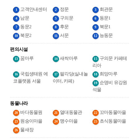
고객안내센터
정문
회관문
1
2
3
남문
구의문
동문1
4
5
6
동문2
후문
북문1
7
8
9
북문2
서문
능동문
10
11
12
편의시설
꿈마루
새싹마루
구의문 카페테
13
14
15
리아
국립생태원 에
팔각당(실내놀
희망마루
16
17
18
코플랫폼 서울
이터, 카페)
순명비 유강원
19
석물
동물나라
바다동물원
열대동물관
꼬마동물마을
20
21
22
원숭이마을
맹수마을
초식동물마을
23
24
25
물새장
26