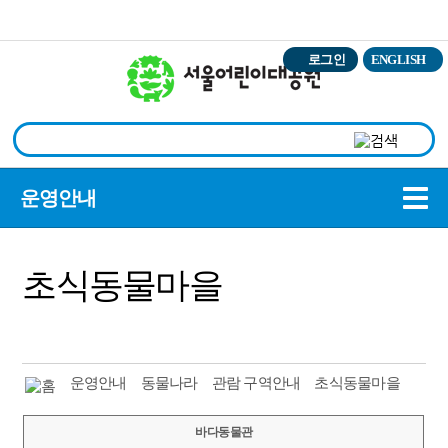
본문바로가기
로그인
ENGLISH
상
운영안내
초식동물마을
운영안내
동물나라
관람 구역안내
초식동물마을
바다동물관