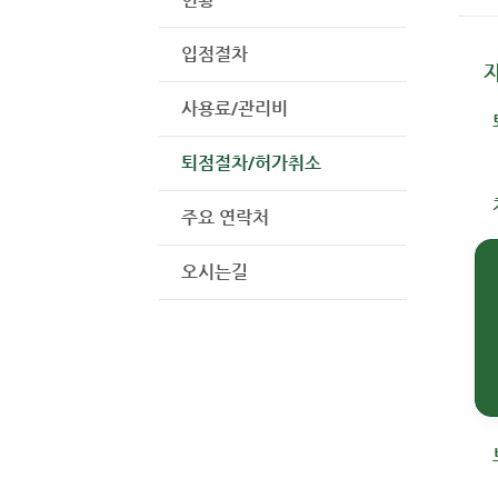
입점절차
사용료/관리비
퇴점절차/허가취소
주요 연락처
오시는길