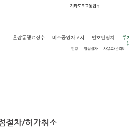
공영주차장
기타도로교통업무
DDP Fashion
주
혼잡통행료징수
버스공영차고지
번호판영치
현황
입점절차
사용료/관리비
점절차/허가취소