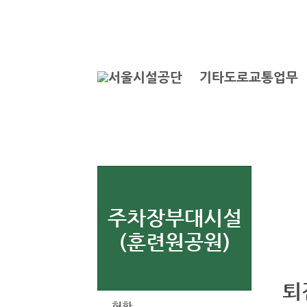
본문바로가기
로그인
기타도로교통업무
주차장부대시설
(훈련원공원)
퇴
현황