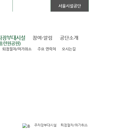
 Mall
공공자전거
서울시설공단
차장부대시설
참여·알림
공단소개
(훈련원공원)
퇴점절차/허가취소
주요 연락처
오시는길
주차장부대시설
퇴점절차/허가취소