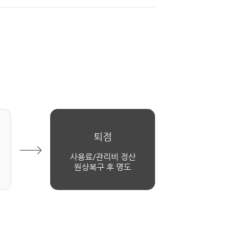
퇴점
사용료/관리비 정산
원상복구 후 명도