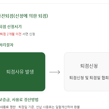
자진퇴점(신청에 의한 퇴점)
퇴점 신청시기
퇴점 2개월 이전
서면 신청
처리절차
퇴점신청
퇴점사유 발생
퇴점신청 및 퇴점일 협희
보증금, 사용료 정산방법
사용료 정산
: 퇴점일 기준, 선납 사용료는 일할계산하여 환불