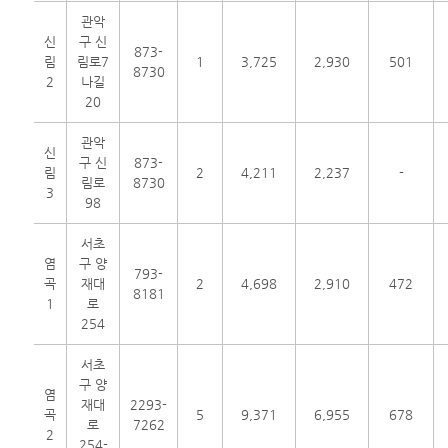
관악
신
구 신
873-
림
림로7
1
3,725
2,930
501
8730
2
나길
20
관악
신
구 신
873-
림
2
4,211
2,237
-
림로
8730
3
98
서초
염
구 양
793-
곡
재대
2
4,698
2,910
472
8181
1
로
254
서초
구 양
염
재대
2293-
곡
5
9,371
6,955
678
로
7262
2
254-