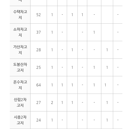
수택차고
52
1
-
1
1
-
-
지
소하차고
37
1
-
-
1
-
지
가산차고
28
1
-
1
-
-
1
-
지
도봉산차
25
1
-
1
-
1
1
-
고지
온수차고
64
1
1
1
-
1
1
-
지
신림2차
27
2
1
1
-
-
1
-
고지
시흥2차
24
1
-
-
-
1
-
고지