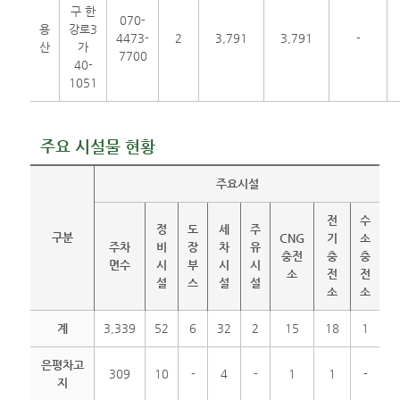
구 한
070-
용
강로3
4473-
2
3,791
3,791
-
산
가
7700
40-
1051
주요 시설물 현황
주요시설
전
수
정
도
세
주
구분
CNG
기
소
주차
비
장
차
유
충전
충
충
면수
시
부
시
시
소
전
전
설
스
설
설
소
소
계
3,339
52
6
32
2
15
18
1
은평차고
309
10
-
4
-
1
1
-
지