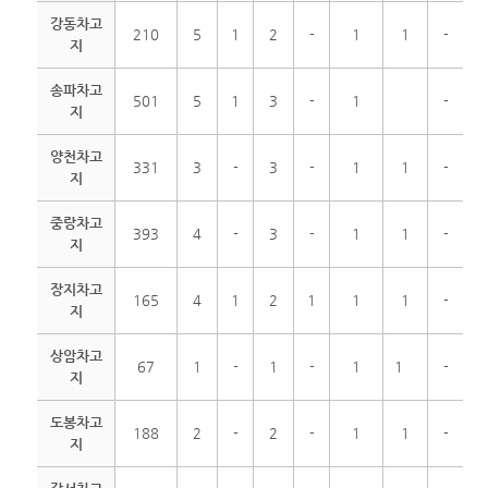
강동차고
210
5
1
2
-
1
1
-
지
송파차고
501
5
1
3
-
1
-
지
양천차고
331
3
-
3
-
1
1
-
지
중랑차고
393
4
-
3
-
1
1
-
지
장지차고
165
4
1
2
1
1
1
-
지
상암차고
67
1
-
1
-
1
1
-
지
도봉차고
188
2
-
2
-
1
1
-
지