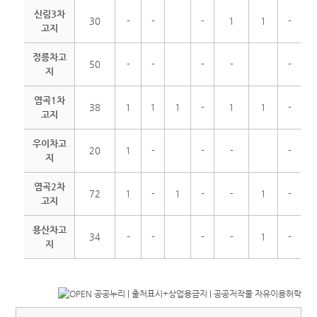
신림3차
30
-
-
-
1
1
-
고지
정릉차고
50
-
-
-
-
-
지
염곡1차
38
1
1
1
-
1
1
-
고지
우이차고
20
1
-
-
-
-
지
염곡2차
72
1
-
1
-
-
1
-
고지
용산차고
34
-
-
-
-
1
-
지