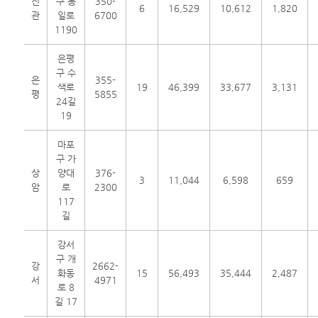
진
구 통
350-
6
16,529
10,612
1,820
관
일로
6700
1190
은평
구 수
은
355-
색로
19
46,399
33,677
3,131
평
5855
24길
19
마포
구 가
상
양대
376-
3
11,044
6,598
659
암
로
2300
117
길
강서
구 개
강
2662-
화동
15
56,493
35,444
2,487
서
4971
로 8
길 17