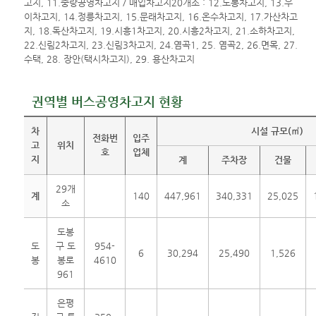
권역별 버스공영차고지 현황
차
시설 규모(㎡)
전화번
입주
고
위치
호
업체
지
계
주차장
건물
29개
계
140
447,961
340,331
25,025
소
도봉
도
구 도
954-
6
30,294
25,490
1,526
봉
봉로
4610
961
은평