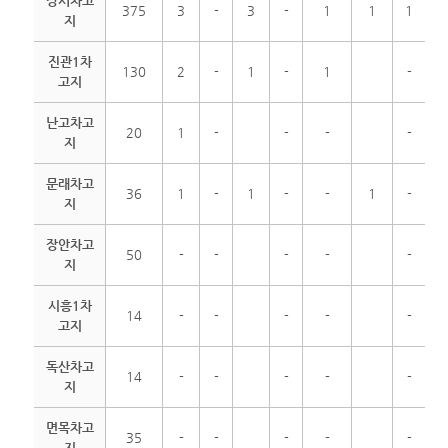
강서차고
375
3
-
3
-
1
1
1
지
진관1차
130
2
-
1
-
1
-
고지
난고차고
20
1
-
-
-
-
지
문래차고
36
1
-
1
-
-
1
-
지
장안차고
50
-
-
-
-
-
지
시흥1차
14
-
-
-
-
-
고지
독산차고
14
-
-
-
-
-
지
면목차고
35
-
-
-
-
-
지