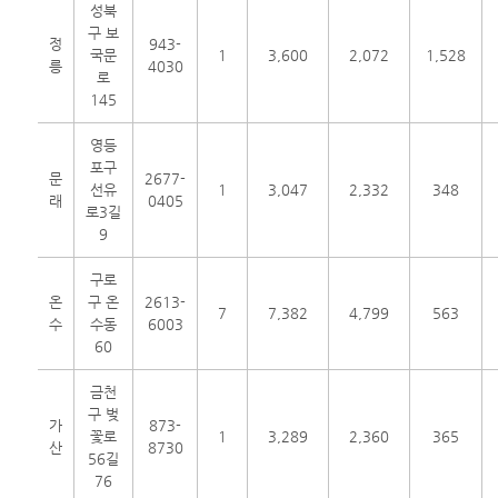
성북
구 보
정
943-
국문
1
3,600
2,072
1,528
릉
4030
로
145
영등
포구
문
2677-
선유
1
3,047
2,332
348
래
0405
로3길
9
구로
온
구 온
2613-
7
7,382
4,799
563
수
수동
6003
60
금천
구 벚
가
873-
꽃로
1
3,289
2,360
365
산
8730
56길
76