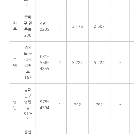
11
중랑
면
구 면
491-
1
3,176
2,507
-
목
목로
0205
230
경기
도 구
031-
수
리시
558-
2
5,224
5,224
-
택
검배
4255
로
167
동대
문구
장
장안
975-
1
792
792
-
안
동
4794
319-
1
용산