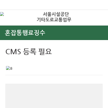
본문바로가기
로그인
기타도로교통업무
상
혼잡통행료징수
CMS 등록 필요