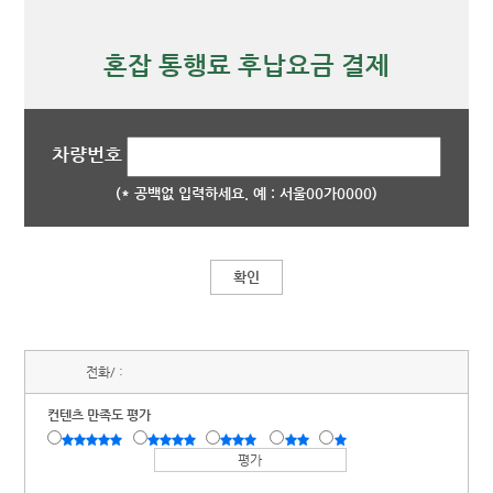
혼잡 통행료 후납요금 결제
차량번호
(* 공백없 입력하세요. 예 : 서울00가0000)
확인
전화/ :
컨텐츠 만족도 평가