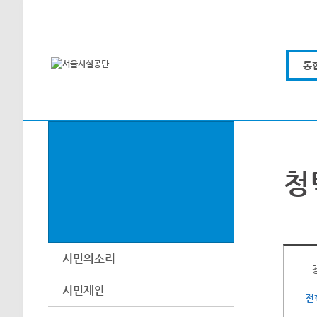
본문바로가기
통
청
시민의소리
시민제안
전