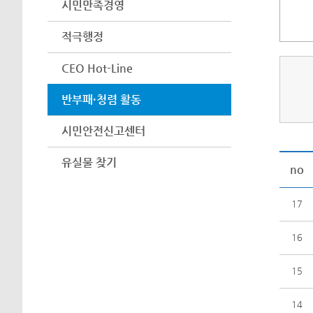
시민만족경영
적극행정
CEO Hot-Line
반부패·청렴 활동
시민안전신고센터
유실물 찾기
no
17
16
15
14