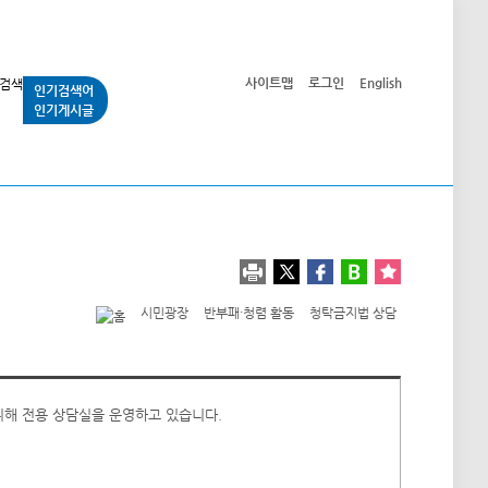
사이트맵
로그인
English
인기검색어
인기게시글
교통사업
시민광장
공단소개
정보공개
시민광장
반부패·청렴 활동
청탁금지법 상담
위해 전용 상담실을 운영하고 있습니다.