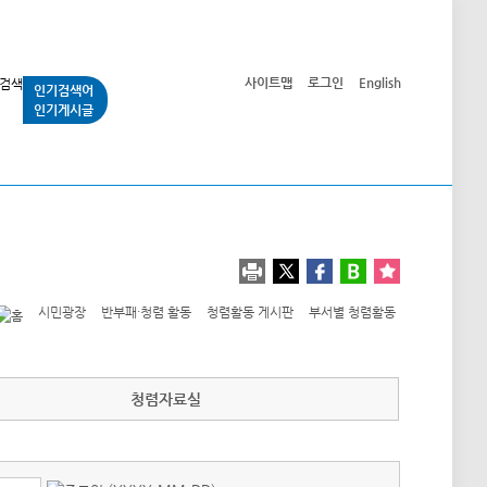
사이트맵
로그인
English
인기검색어
인기게시글
교통사업
시민광장
공단소개
정보공개
시민광장
반부패·청렴 활동
청렴활동 게시판
부서별 청렴활동
청렴자료실