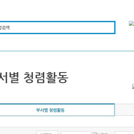
합검색
복지경제
문화체육
도로관리
시설안전
서별 청렴활동
부서별 청렴활동