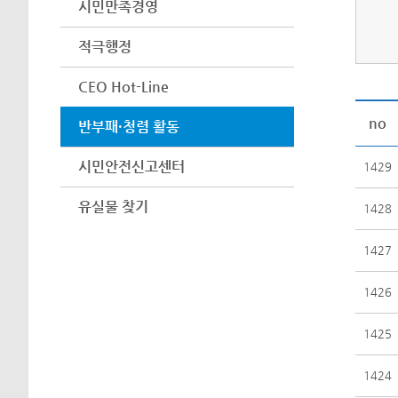
시민만족경영
적극행정
CEO Hot-Line
no
반부패·청렴 활동
시민안전신고센터
1429
유실물 찾기
1428
1427
1426
1425
1424