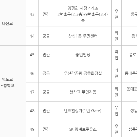
청평화 시장 4개소
우
43
민간
2번출구(2,3층)/9번출구(3,4)
중구
안
층
다산교
좌
44
공공
창신1동 주민센터
종
안
좌
45
민간
숭인빌딩
종로
안
좌
46
공공
우산각공원 공중화장실
동대문구
안
영도교
~황학교
좌
동대문
47
공공
황학교 무인자동
안
우
48
민간
텐즈힐상가(1번 Gate)
성동
안
우
49
민간
SK 청계로주유소
성동
안