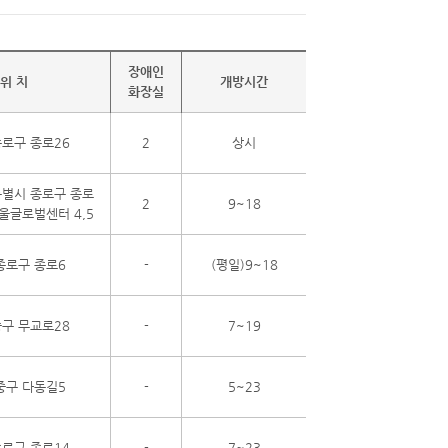
장애인
위 치
개방시간
화장실
로구 종로26
2
상시
별시 종로구 종로
2
9~18
서울글로벌센터 4,5
종로구 종로6
-
(평일)9~18
구 무교로28
-
7~19
중구 다동길5
-
5~23
로구 종로14
-
7~23