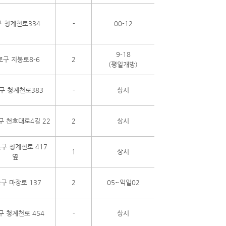
 청계천로334
-
00-12
9-18
로구 지봉로8-6
2
(평일개방)
구 청계천로383
-
상시
 천호대로4길 22
2
상시
구 청계천로 417
1
상시
옆
구 마장로 137
2
05~익일02
구 청계천로 454
-
상시