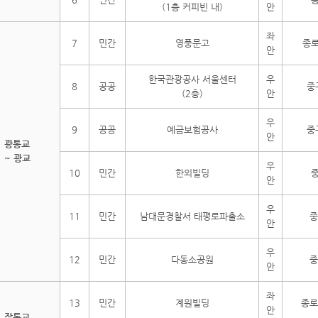
(1층 커피빈 내)
안
좌
7
민간
영풍문고
종로
안
한국관광공사 서울센터
우
8
공공
중
(2층)
안
우
9
공공
예금보험공사
중
안
광통교
~ 광교
우
10
민간
한외빌딩
중
안
우
11
민간
남대문경찰서 태평로파출소
중
안
우
12
민간
다동소공원
중
안
좌
13
민간
계원빌딩
종로
안
장통교