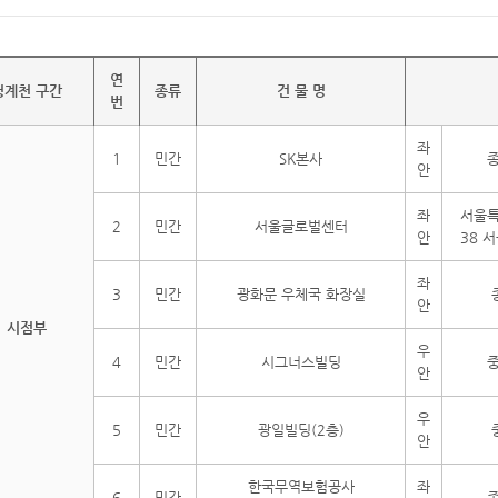
연
청계천 구간
종류
건 물 명
번
좌
1
민간
SK본사
종
안
좌
서울특
2
민간
서울글로벌센터
안
38 
좌
3
민간
광화문 우체국 화장실
안
시점부
우
4
민간
시그너스빌딩
중
안
우
5
민간
광일빌딩(2층)
안
한국무역보험공사
좌
6
민간
종