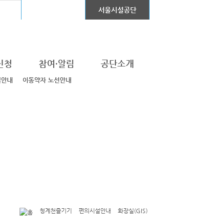
어린이대공원
서울시설공단
신청
참여·알림
공단소개
설안내
이동약자 노선안내
청계천즐기기
편의시설안내
화장실(GIS)