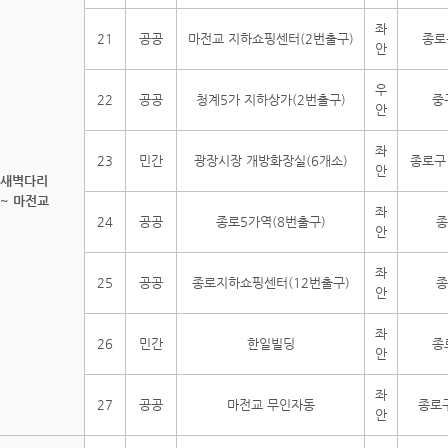
좌
21
공공
마전교 지하쇼핑센터(2번출구)
종로
안
우
22
공공
청계5가 지하상가(2번출구)
중
안
좌
23
민간
광장시장 개방화장실(6개소)
종로구
안
새벽다리
~ 마전교
좌
24
공공
종로5가역(8번출구)
종
안
좌
25
공공
종로지하쇼핑센터(12번출구)
종
안
좌
26
민간
한일빌딩
종
안
좌
27
공공
마전교 무인자동
종로구
안