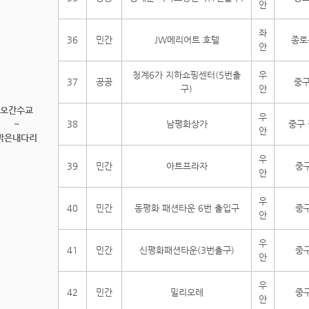
안
좌
36
민간
JW메리어트 호텔
종로
안
청계6가 지하쇼핑센터(5번출
우
37
공공
중구
구)
안
오간수교
우
~
38
남평화상가
중구 
안
맑은내다리
우
39
민간
아트프라자
중구
안
우
40
민간
동평화 패션타운 6번 출입구
중구
안
우
41
민간
신평화패션타운(3번출구)
중구
안
우
42
민간
밀리오레
중구
안