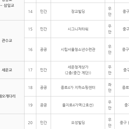
~ 삼일교
우
14
민간
장교빌딩
중구
안
우
15
민간
시그니처타워
중구
안
관수교
우
16
공공
시립서울청소년수련관
중구
안
세운청계상가
우
세운교
17
민간
중구
(2층(중간 계단))
안
좌
18
공공
종로4가 지하쇼핑센터
종로
안
배오개다리
우
19
공공
을지로4가역(2호선)
중
안
우
20
민간
오성빌딩
중구 
안