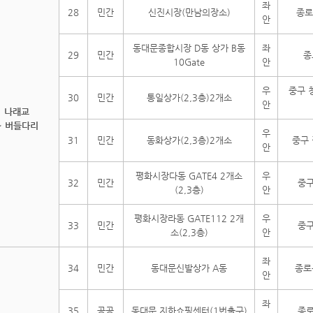
좌
28
민간
신진시장(만남의장소)
종로
안
동대문종합시장 D동 상가 B동
좌
29
민간
종
10Gate
안
우
중구 청
30
민간
통일상가(2,3층)2개소
안
나래교
~ 버들다리
우
31
민간
동화상가(2,3층)2개소
중구 
안
평화시장다동 GATE4 2개소
우
32
민간
중구
(2,3층)
안
평화시장라동 GATE112 2개
우
33
민간
중구
소(2,3층)
안
좌
34
민간
동대문신발상가 A동
종로
안
좌
35
공공
동대문 지하쇼핑센터(1번출구)
종로