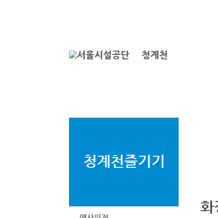
본문바로가기
로그인
ENGLISH
서
청계천
청계천즐기기
화
행사일정