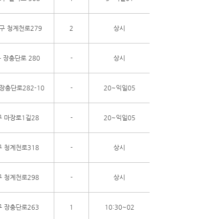
구 청계천로279
2
상시
 장충단로 280
-
상시
장충단로282-10
-
20~익일05
 마장로1길28
-
20~익일05
 청계천로318
-
상시
 청계천로298
-
상시
 장충단로263
1
10:30~02