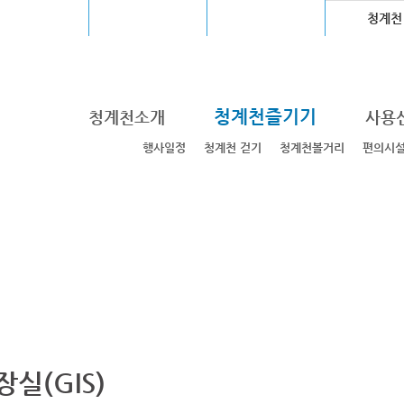
울월드컵경기장
장충체육관
고척스카이돔
청계천
청계천즐기기
청계천소개
사용
행사일정
청계천 걷기
청계천볼거리
편의시
장실(GIS)