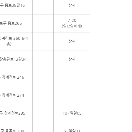
구 종로38길16
-
상시
7-20
로구 종로266
-
(일요일폐쇄)
계천로 260-6(4
-
상시
층)
장충단로13길34
-
상시
 청계천로 246
-
-
 청계천로 274
-
-
구 청계천로295
-
10~익일05
구 율곡로 308
1
5~익일01