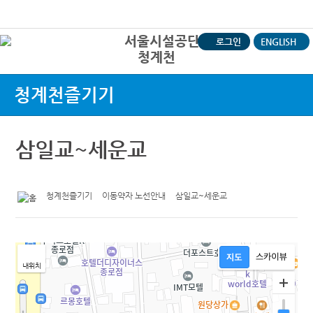
본문바로가기
로그인
ENGLISH
청계천
상
청계천즐기기
삼일교~세운교
청계천즐기기
이동약자 노선안내
삼일교~세운교
내위치