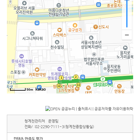
50m
청계천관리처
운영팀
전화/ :
02-2290-7111~3(청계천종합상황실)
컨텐츠 만족도 평가