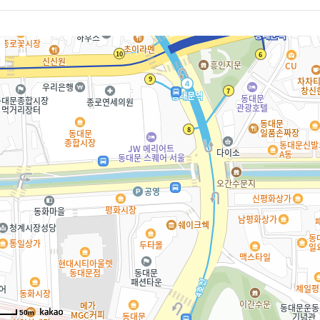
치
50m