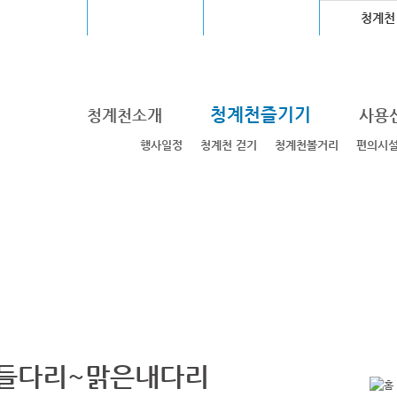
울월드컵경기장
장충체육관
고척스카이돔
청계천
청계천즐기기
청계천소개
사용
행사일정
청계천 걷기
청계천볼거리
편의시
들다리~맑은내다리