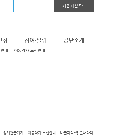
어린이대공원
서울시설공단
신청
참여·알림
공단소개
설안내
이동약자 노선안내
청계천즐기기
이동약자 노선안내
버들다리~맑은내다리