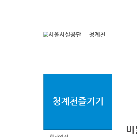
본문바로가기
로그인
ENGLISH
서
청계천
청계천즐기기
버
행사일정