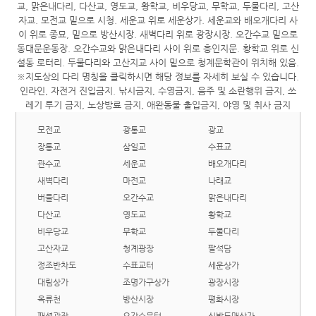
모전교
광통교
광교
장통교
삼일교
수표교
관수교
세운교
배오개다리
새벽다리
마전교
나래교
버들다리
오간수교
맑은내다리
다산교
영도교
황학교
비우당교
무학교
두물다리
고산자교
청계광장
팔석담
정조반차도
수표교터
세운상가
대림상가
조명가구상가
광장시장
옥류천
방산시장
평화시장