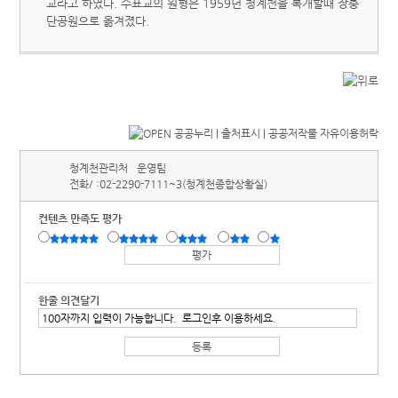
교라고 하였다. 수표교의 원형은 1959년 청계천을 복개할때 장충
단공원으로 옮겨졌다.
청계천관리처
운영팀
전화/ :
02-2290-7111~3(청계천종합상황실)
컨텐츠 만족도 평가
한줄 의견달기