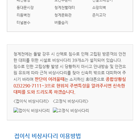
패션광장
오간수문터
신발도매상가
동대문시장
청계천빨래터
소망의벽
리듬벽천
청계문화관
존치교각
터널분수
버들습지
청계천에는 돌발 강우 시 산책로 침수로 인해 고립된 방문객의 안전
한 대피를 위한 시설로 비상사다리 39개소가 설치되어 있습니다.
침수로 인한 고립상황 발생 시 당황하지 마시고 안내방송 및 안전요
원 유도에 따라 근처 비상사다리를 찾아 신속히 밖으로 대피하여 주
판단이 어려울때
종합상황실
시기 바라며
는 소지하신 휴대폰으로
02)2290-7111~3으로 현위치 주변특성을 알려주시면 신속한
대피를 도와 드리도록 하겠습니다.
<접이식 비상사다리>
<고정식 비상사다리>
접이식 비상사다리 이용방법