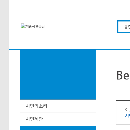
본문바로가기
통
Be
시민의소리
이
시
시민제안