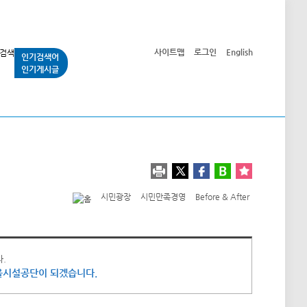
사이트맵
로그인
English
인기검색어
인기게시글
교통사업
시민광장
공단소개
정보공개
시민광장
시민만족경영
Before & After
.
울시설공단이 되겠습니다.