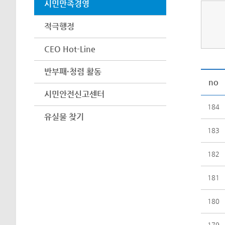
시민만족경영
적극행정
CEO Hot-Line
반부패·청렴 활동
no
시민안전신고센터
184
유실물 찾기
183
182
181
180
179