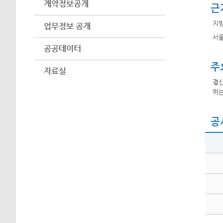
계약정보공개
근
지방
업무정보 공개
서울
공공데이터
주
자료실
결산
하는
공