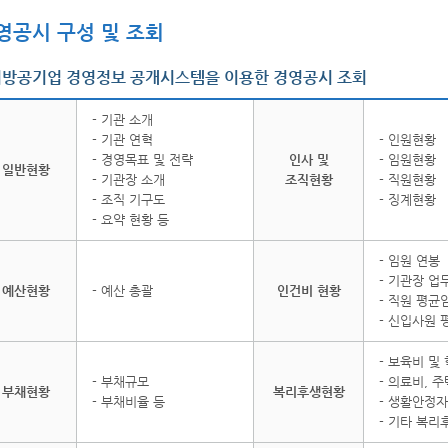
영공시 구성 및 조회
지방공기업 경영정보 공개시스템을 이용한 경영공시 조회
- 기관 소개
- 기관 연혁
- 인원현황
- 경영목표 및 전략
인사 및
- 임원현황
일반현황
- 기관장 소개
조직현황
- 직원현황
- 조직 기구도
- 징계현황
- 요약 현황 등
- 임원 연봉
- 기관장 
예산현황
- 예산 총괄
인건비 현황
- 직원 평균
- 신입사원
- 보육비 및
- 부채규모
- 의료비, 
부채현황
복리후생현황
- 부채비율 등
- 생활안정자
- 기타 복