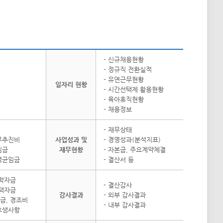
- 신규채용현황
- 정규직 전환실적
- 유연근무현황
일자리 현황
- 시간선택제 활용현황
- 육아휴직현황
- 채용정보
- 재무상태
업무추진비
사업성과 및
- 경영성과(분석지표)
임금
재무현황
- 자본금, 주요계약체결
 평균임금
- 결산서 등
 학자금
- 결산감사
주택자금
감사결과
- 외부 감사결과
금, 경조비
- 내부 감사결과
리후생사항