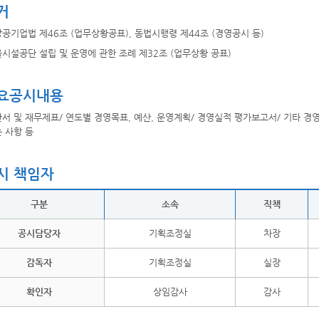
거
공기업법 제46조 (업무상황공표), 동법시행령 제44조 (경영공시 등)
시설공단 설립 및 운영에 관한 조례 제32조 (업무상황 공표)
요공시내용
서 및 재무제표/ 연도별 경영목표, 예산, 운영계획/ 경영실적 평가보고서/ 기타
 사항 등
시 책임자
구분
소속
직책
공시담당자
기획조정실
차장
감독자
기획조정실
실장
확인자
상임감사
감사