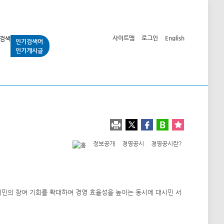
사이트맵
로그인
English
인기검색어
인기게시글
교통사업
시민광장
공단소개
정보공개
정보공개
경영공시
경영공시란?
민의 참여 기회를 확대하여 경영 효율성을 높이는 동시에 대시민 서