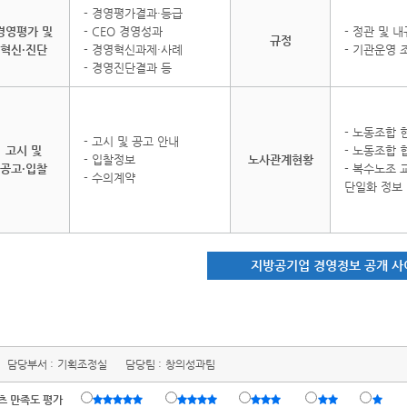
- 경영평가결과·등급
경영평가 및
- CEO 경영성과
- 정관 및 내
규정
혁신·진단
- 경영혁신과제·사례
- 기관운영 
- 경영진단결과 등
- 노동조합 
- 고시 및 공고 안내
고시 및
- 노동조합
- 입찰정보
노사관계현황
공고·입찰
- 복수노조
- 수의계약
단일화 정보
지방공기업 경영정보 공개 사
담당부서 :
기획조정실
담당팀 :
창의성과팀
츠 만족도 평가