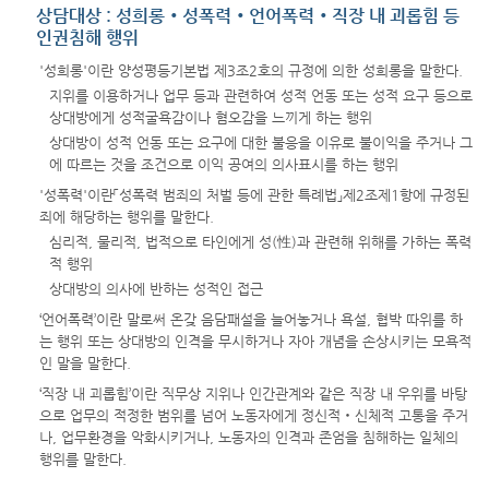
상담대상 : 성희롱‧성폭력‧언어폭력‧직장 내 괴롭힘 등
인권침해 행위
'성희롱'이란 양성평등기본법 제3조2호의 규정에 의한 성희롱을 말한다.
지위를 이용하거나 업무 등과 관련하여 성적 언동 또는 성적 요구 등으로
상대방에게 성적굴욕감이나 혐오감을 느끼게 하는 행위
상대방이 성적 언동 또는 요구에 대한 불응을 이유로 불이익을 주거나 그
에 따르는 것을 조건으로 이익 공여의 의사표시를 하는 행위
'성폭력'이란「성폭력 범죄의 처벌 등에 관한 특례법」제2조제1항에 규정된
죄에 해당하는 행위를 말한다.
심리적, 물리적, 법적으로 타인에게 성(性)과 관련해 위해를 가하는 폭력
적 행위
상대방의 의사에 반하는 성적인 접근
‘언어폭력’이란 말로써 온갖 음담패설을 늘어놓거나 욕설, 협박 따위를 하
는 행위 또는 상대방의 인격을 무시하거나 자아 개념을 손상시키는 모욕적
인 말을 말한다.
‘직장 내 괴롭힘’이란 직무상 지위나 인간관계와 같은 직장 내 우위를 바탕
으로 업무의 적정한 범위를 넘어 노동자에게 정신적‧신체적 고통을 주거
나, 업무환경을 악화시키거나, 노동자의 인격과 존엄을 침해하는 일체의
행위를 말한다.