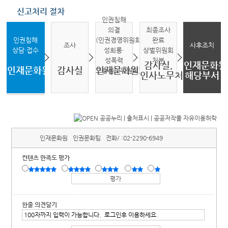
신고처리 절차
인권침해
의결
최종조사
인권침해
(인권경영위원회,
완료
조사
사후조치
상담·접수
성희롱·
상벌위원회
성폭력
처분
감사실,
인재문화원
인재문화원
감사실
인재문화원
고충심의위원회)
인사노무처
해당부서
인재문화원
인권문화팀
전화/ :
02-2290-6949
컨텐츠 만족도 평가
한줄 의견달기