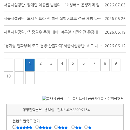
서울시설공단, 장애인 이동권 넓힌다… ‘소형버스 운행지역·일수 확대’
2026.07.03
서울시설공단, 도시 인프라 AI 혁신 실험장으로 적극 개방 나선다
2026.06.26
서울시설공단, '집중호우·폭염 대비' 여름철 시민안전 종합대책 본격 가동
2026.06.19
“경기장 인파부터 도로 결빙·산불까지”서울시설공단, AI로 시민 안전 지킨다!
2026.06.12
1
2
3
4
5
6
7
8
9
10
경영전략본부
홍보실
전화/ :
02-2290-7154
컨텐츠 만족도 평가