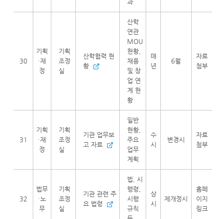
과
산학
연관
MOU
기획
기획
현황,
산학협력 현
매
자료
30
·재
조정
채용
6월
황
년
첨부
정
실
및 창
업 연
계 현
황
일반
기획
기획
현황,
기관 업무보
수
자료
31
·재
조정
주요
변경시
고 자료
시
첨부
정
실
업무
계획
법, 시
법무
기획
행령,
홈페
기관 관련 주
상
32
·노
조정
시행
제개정시
이지
요 법령
시
무
실
규칙
링크
등