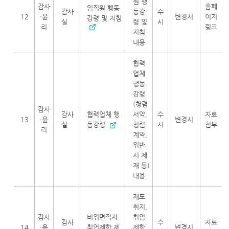
원 행
감사
홈페
임직원 행동
감사
동강
수
12
·윤
변경시
이지
강령 및 지침
실
령 및
시
리
링크
지침
내용
협력
업체
행동
강령
(청렴
감사
감사
협력업체 행
서약,
수
자료
13
·윤
변경시
실
동강령
청렴
시
첨부
리
계약,
위반
시 제
재 등)
내용
제도
취지,
감사
비위면직자
취업
감사
수
자료
14
·윤
취업제한 제
제한
변경시