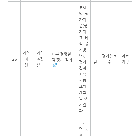
부서
명, 평
가기
준(평
가지
표, 배
점, 평
가방
기획
기획
내부 경영실
법),
매
평가완료
자료
26
·재
조정
적 평가 결과
평가
년
후
첨부
정
실
결과,
지적
사항,
조치
계획
및 조
치결
과
과제
명, 과
제내