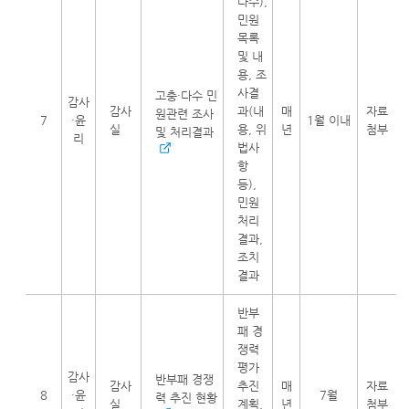
다수),
민원
목록
및 내
용, 조
사결
고충·다수 민
감사
감사
과(내
매
자료
원관련 조사
7
·윤
1월 이내
실
용, 위
년
첨부
및 처리결과
리
법사
항
등),
민원
처리
결과,
조치
결과
반부
패 경
쟁력
평가
감사
반부패 경쟁
감사
추진
매
자료
8
·윤
7월
력 추진 현황
실
계획,
년
첨부