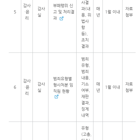
사결
감사
부패행위 신
감사
과(내
매
자료
5
·윤
고 및 처리결
1월 이내
실
용, 위
년
첨부
리
과
법사
항
등),
조치
결과
범죄
유형,
범죄
내용,
범죄유형별
감사
감사
기소
매
자료
형사처분 임
6
·윤
1월 이내
실
여부,
년
첨부
직원 현황
리
재판
결과,
징계
내역
유형
(고충,