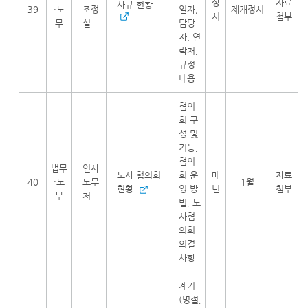
상
자료
사규 현황
39
·노
조정
일자,
제개정시
시
첨부
무
실
담당
자, 연
락처,
규정
내용
협의
회 구
성 및
기능,
협의
법무
인사
노사 협의회
회 운
매
자료
40
·노
노무
1월
현황
영 방
년
첨부
무
처
법, 노
사협
의회
의결
사항
계기
(명절,