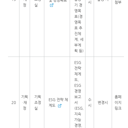
및 경영목표
시
첨부
정
실
기 경
영목
표(경
영목
표 추
진체
계, 세
부계
획 등)
ESG
전략
체계
도,
ESG
경영
기획
기획
보고
홈페
ESG 전략 체
수
20
·재
조정
서
변경시
이지
계도
시
정
실
(ESG,
링크
지속
가능
경영,