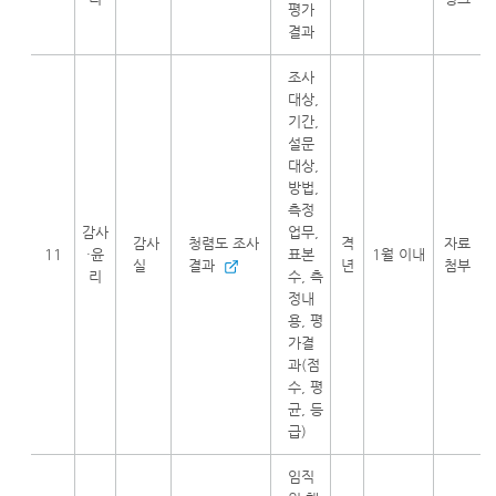
평가
결과
조사
대상,
기간,
설문
대상,
방법,
측정
감사
업무,
감사
청렴도 조사
격
자료
11
·윤
표본
1월 이내
실
결과
년
첨부
리
수, 측
정내
용, 평
가결
과(점
수, 평
균, 등
급)
임직