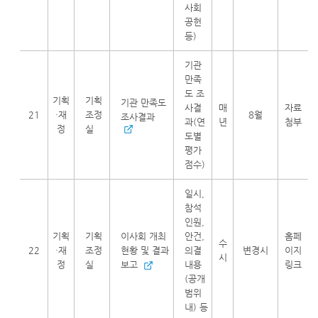
사회
공헌
등)
기관
만족
도 조
기획
기획
기관 만족도
사결
매
자료
21
·재
조정
8월
조사결과
과(연
년
첨부
정
실
도별
평가
점수)
일시,
참석
인원,
기획
기획
이사회 개최
안건,
홈페
수
22
·재
조정
현황 및 결과
의결
변경시
이지
시
정
실
보고
내용
링크
(공개
범위
내) 등