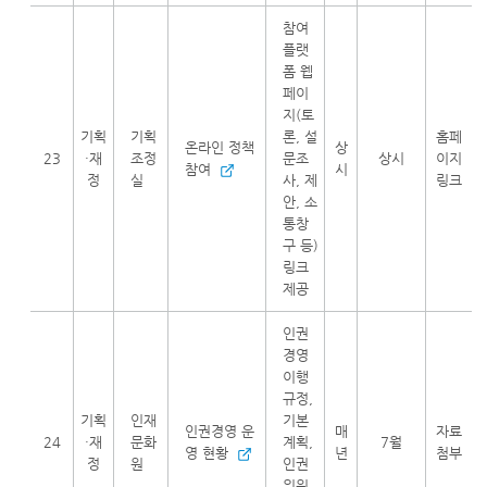
참여
플랫
폼 웹
페이
지(토
기획
기획
론, 설
홈페
온라인 정책
상
23
·재
조정
문조
상시
이지
참여
시
정
실
사, 제
링크
안, 소
통창
구 등)
링크
제공
인권
경영
이행
규정,
기획
인재
기본
인권경영 운
매
자료
24
·재
문화
계획,
7월
영 현황
년
첨부
정
원
인권
위원