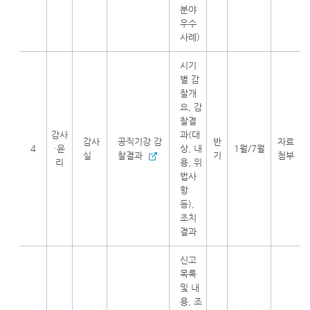
분야
우수
사례)
시기
별 감
찰개
요, 감
찰결
감사
과(대
감사
공직기강 감
반
자료
4
·윤
상, 내
1월/7월
실
찰결과
기
첨부
리
용, 위
법사
항
등),
조치
결과
신고
목록
및 내
용, 조