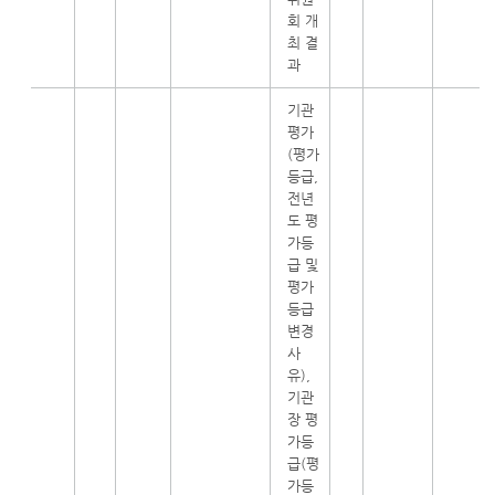
회 개
최 결
과
기관
평가
(평가
등급,
전년
도 평
가등
급 및
평가
등급
변경
사
유),
기관
장 평
가등
급(평
가등