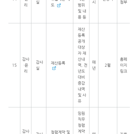
실
시
첨부
리
도
범위
및 내
용 등
재산
등록
공개
대상
자 재
감사
산내
홈페
감사
매
재산등록
15
·윤
역, 전
2월
이지
실
년
리
년도
링크
대비
증감
내역
및 사
유
임원
직무
청렴
감사
계약
청렴계약 및