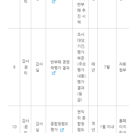
리
반부
패 추
진 시
책
조사
대상,
기간,
평가
부문
감사
반부패 경쟁
감사
(주요
매
자료
9
·윤
7월
력평가 결과
실
평가
년
첨부
리
내용),
평가
결과
(등
급)
권익
위 종
감사
홈페
감사
종합청렴도
합청
격
10
·윤
1월 이내
이지
실
평가
렴도
년
리
링크