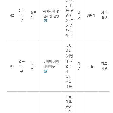
명, 사
업내
법무
용, 관
지역사회 공
총무
매
자료
42
·노
련예
3분기
헌사업 현황
처
년
첨부
무
산, 추
진 경
과 및
계획
지원
대상
(기업
법무
명, 기
사회적 기업
총무
매
자료
43
·노
업소
8월
지원현황
처
년
첨부
무
개
등),
지원
내용
수립
개요,
중점
분야,