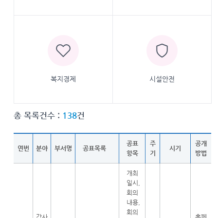
복지경제
시설안전
총 목록건수 :
138
건
공표
주
공개
연번
분야
부서명
공표목록
시기
항목
기
방법
개최
일시,
회의
내용,
회의
감사
홈페