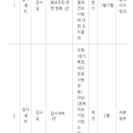
감사
옴브즈만 운
결과,
반
1
·윤
1월/7월
이지
실
영 현황
건의
기
리
링크
사항
에 대
한 조
치결
과
유형
(정기,
특정,
대규
모공
사현
장
등),
대상
(본부,
감사
직속
감사
매
자료
감사계획
2
·윤
기관,
2월
실
년
첨부
리
사업
소