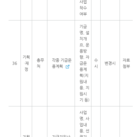
사업
착수
여부
기금
명, 설
치개
요, 운
용방
기획
향, 자
총무
각종 기금운
수
자료
36
·재
금운
변경시
처
용계획
시
첨부
정
용계
획(지
원내
용, 지
원시
기 등)
사업
명, 사
업내
용, 선
기획
기금지원사
정기