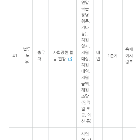
연말,
국군
장병
위문,
기타
등),
지원
일자,
법무
홈페
총무
사회공헌 활
지원
매
41
·노
1분기
이지
처
동 현황
대상,
년
무
링크
지원
내역,
지원
금액,
재원
조달
(임직
원 모
금, 예
산 등)
사업