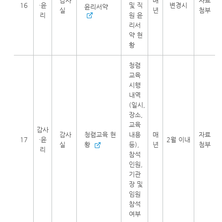
감사
매
자료
16
·윤
및 직
변경시
윤리서약
실
년
첨부
리
원 윤
리서
약 현
황
청렴
교육
시행
내역
(일시,
장소,
교육
감사
감사
청렴교육 현
내용
매
자료
17
·윤
2월 이내
실
황
등),
년
첨부
리
참석
인원,
기관
장 및
임원
참석
여부