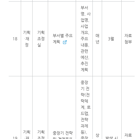
부서
명, 사
업명,
사업
기획
기획
개요,
부서별 주요
매
자료
18
·재
조정
주요
3월
계획
년
첨부
정
실
내용,
관련
예산,
추진
계획
중장
기 전
략(전
략체
계, 로
드맵,
전략
과제
기획
기획
등),
중장기 전략
상
자료
19
·재
조정
중장
발생 시