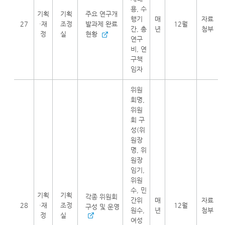
용, 수
기획
기획
주요 연구개
행기
매
자료
27
·재
조정
발과제 완료
12월
간, 총
년
첨부
정
실
현황
연구
비, 연
구책
임자
위원
회명,
위원
회 구
성(위
원장
명, 위
원장
임기,
위원
수, 민
기획
기획
각종 위원회
간위
매
자료
28
·재
조정
12월
구성 및 운영
원수,
년
첨부
정
실
여성