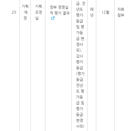
급, 전
기획
기획
정부 경영실
년도
매
자료
25
·재
조정
12월
적 평가 결과
평가
년
첨부
정
실
등급
및 평
가등
급 변
경사
유),
감사
평가
등급
(평가
등급,
전년
도 평
가등
급 및
평가
등급
변경
사유)