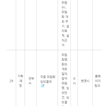
위원
수),
위원
회 개
최 주
기, 설
치목
적, 설
치근
거
위원
회명,
회의
개최
일자,
기획
홈페
각종 위원회
전부
참석
수
29
·재
변경시
이지
심의결과
서
위원
시
정
링크
명, 심
의안
건, 심
의결