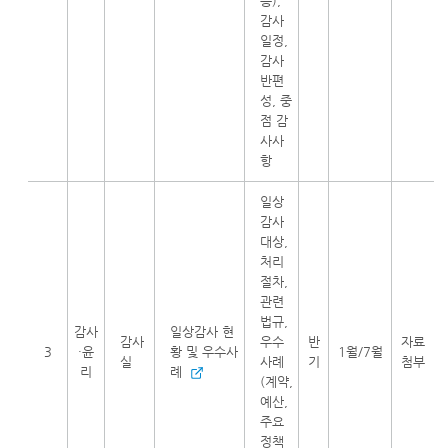
등),
감사
일정,
감사
반편
성, 중
점 감
사사
항
일상
감사
대상,
처리
절차,
관련
법규,
감사
일상감사 현
감사
우수
반
자료
3
·윤
황 및 우수사
1월/7월
실
사례
기
첨부
리
례
(계약,
예산,
주요
정책