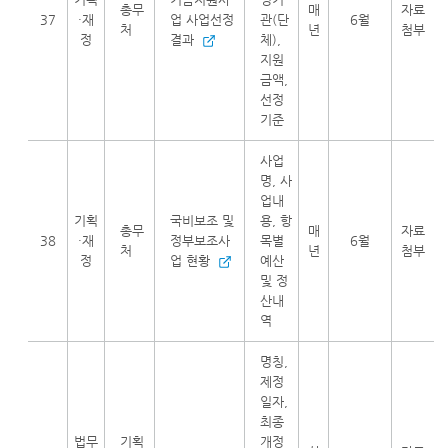
총무
매
자료
37
·재
업 사업선정
관(단
6월
처
년
첨부
정
결과
체),
지원
금액,
선정
기준
사업
명, 사
업내
기획
국비보조 및
용, 항
총무
매
자료
38
·재
정부보조사
목별
6월
처
년
첨부
정
업 현황
예산
및 정
산내
역
명칭,
제정
일자,
최종
법무
기획
개정