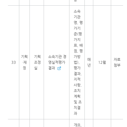
소속
기관
명, 평
가기
준(평
가지
표, 배
점, 평
기획
기획
소속기관 경
가방
매
자료
33
·재
조정
영실적평가
법),
12월
년
첨부
정
실
결과
평가
결과,
지적
사항,
조치
계획
및 조
치결
과
개요,