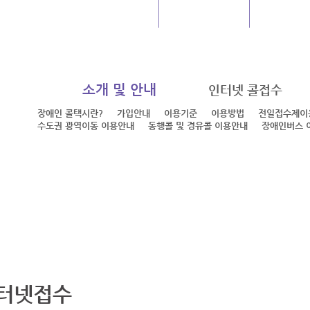
글로벌센터
지하도상가
장사시
소개 및 안내
인터넷 콜접수
장애인 콜택시란?
가입안내
이용기준
이용방법
전일접수제이
수도권 광역이동 이용안내
동행콜 및 경유콜 이용안내
장애인버스 
터넷접수