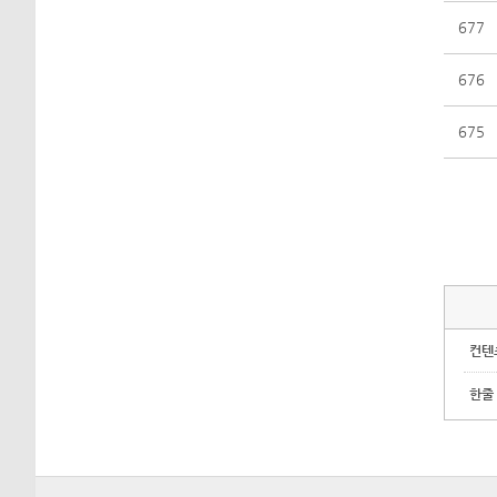
677
676
675
컨텐
한줄