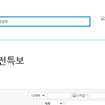
합검색
복지경제
문화체육
도로관리
시설안전
전특보
~