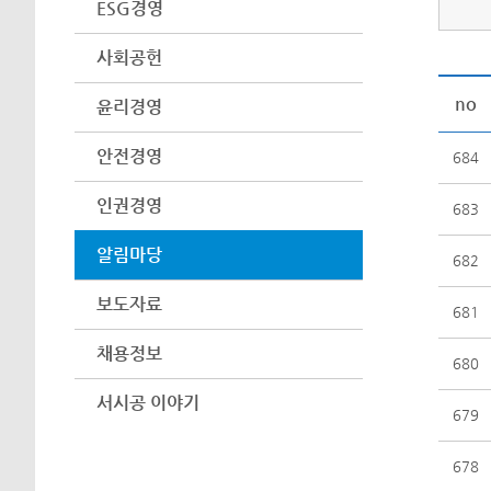
ESG경영
사회공헌
no
윤리경영
안전경영
684
인권경영
683
알림마당
682
보도자료
681
채용정보
680
서시공 이야기
679
678