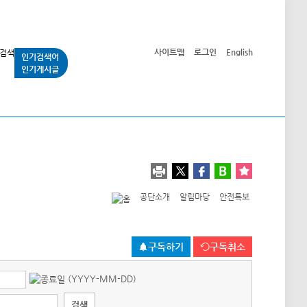
사이트맵
로그인
English
인기검색어
인기게시글
교통사업
시민광장
공단소개
정보공개
공단소개
알림마당
안전특보
구독하기
구독취소
(YYYY-MM-DD)