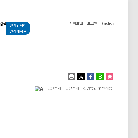
사이트맵
로그인
English
인기검색어
인기게시글
교통사업
시민광장
공단소개
정보공개
공단소개
공단소개
경영방향 및 인재상