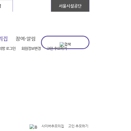
설
장애인콜택시
서울시설공단
의집
참여·알림
의방 로그인
회원정보변경
고인 추모하기
사이버추모의집
고인 추모하기