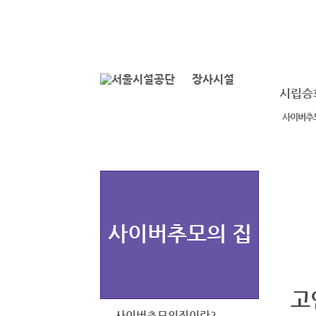
본문바로가기
로그인
장사시설
시립승
사이버추
사이버추모의 집
고
사이버추모의집이란?