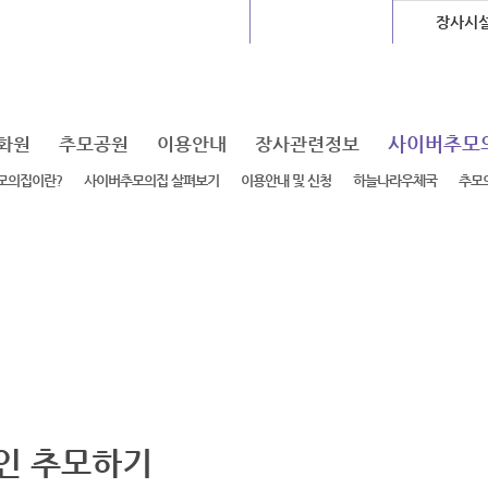
글로벌센터
지하도상가
장사시
사이버추모
화원
추모공원
이용안내
장사관련정보
모의집이란?
사이버추모의집 살펴보기
이용안내 및 신청
하늘나라우체국
추모
인 추모하기