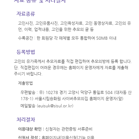
자료종류
고인사진, 고인유품사진, 고인육성자료, 고인 동영상자료, 고인의 유
언, 이력, 업적내용, 고인을 위한 추모의 글 등
수록공간 : 한 회원당 각 매체별 모두 통합하여 50MB 이내
등록방법
고인의 유가족께서 추모자료를 직접 편집하여 추모의방에 등록 합니다.
단. 직접편집이 어려운 경우에는 홈페이지 운영자에게 자료를 제출해
주시기 바랍니다.
제출방법
우편발송 : 우) 10278 경기 고양시 덕양구 통일로 504 (대자동 산
178-1) 서울시립승화원 사이버추모의집 홈페이지 운영자(앞)
메일발송
(
euisuk@sisul.or.kr)
처리절차
이용대상 확인 :
신청자는 관련증빙 서류준비
신청서 작성 :
홈페이지내[이용신청]기능 이용