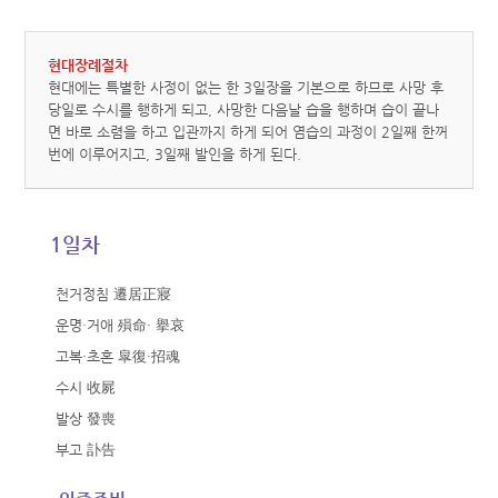
현대장례절차
현대에는 특별한 사정이 없는 한 3일장을 기본으로 하므로 사망 후
당일로 수시를 행하게 되고, 사망한 다음날 습을 행하며 습이 끝나
면 바로 소렴을 하고 입관까지 하게 되어 염습의 과정이 2일째 한꺼
번에 이루어지고, 3일째 발인을 하게 된다.
1일차
천거정침 遷居正寢
운명·거애 殞命· 擧哀
고복·초혼 皐復·招魂
수시 收屍
발상 發喪
부고 訃告