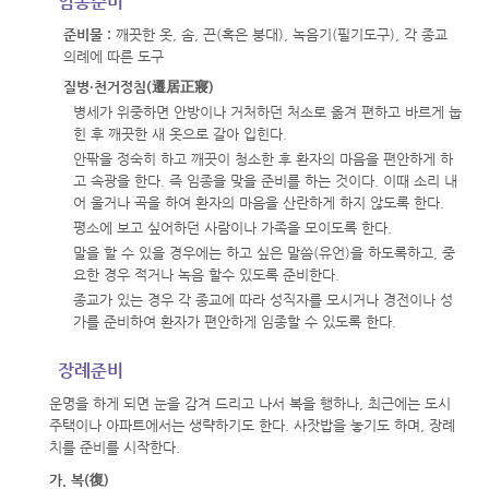
임종준비
준비물 :
깨끗한 옷, 솜, 끈(혹은 붕대), 녹음기(필기도구), 각 종교
의례에 따른 도구
질병·천거정침(遷居正寢)
병세가 위중하면 안방이나 거처하던 처소로 옮겨 편하고 바르게 눕
힌 후 깨끗한 새 옷으로 갈아 입힌다.
안팎을 정숙히 하고 깨끗이 청소한 후 환자의 마음을 편안하게 하
고 속광을 한다. 즉 임종을 맞을 준비를 하는 것이다. 이때 소리 내
어 울거나 곡을 하여 환자의 마음을 산란하게 하지 않도록 한다.
평소에 보고 싶어하던 사람이나 가족을 모이도록 한다.
말을 할 수 있을 경우에는 하고 싶은 말씀(유언)을 하도록하고, 중
요한 경우 적거나 녹음 할수 있도록 준비한다.
종교가 있는 경우 각 종교에 따라 성직자를 모시거나 경전이나 성
가를 준비하여 환자가 편안하게 임종할 수 있도록 한다.
장례준비
운명을 하게 되면 눈을 감겨 드리고 나서 복을 행하나, 최근에는 도시
주택이나 아파트에서는 생략하기도 한다. 사잣밥을 놓기도 하며, 장례
치를 준비를 시작한다.
가. 복(復)