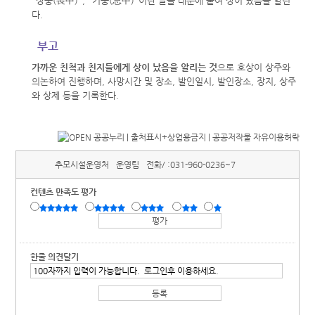
"상중(喪中)", "기중(忌中)"이란 글을 대문에 붙여 상이 났음을 알린
다.
부고
가까운 친척과 친지들에게 상이 났음을 알리는 것
으로 호상이 상주와
의논하여 진행하며, 사망시간 및 장소, 발인일시, 발인장소, 장지, 상주
와 상제 등을 기록한다.
추모시설운영처
운영팀
전화/ :
031-960-0236~7
컨텐츠 만족도 평가
한줄 의견달기