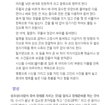
머리를 낮은 베개로 반듯하게 괴고 동쪽으로 향하게 한다.
두팔과 손을 바르게 펴서 배 위에 공수한 모양으로 올려놓은 다음
면이나 베로 만든 끈 또는 종이로 만든 끈을 이용하여 동여 맨다.
동여 맬 때는 양끝을 합쳐서 매듭을 짓지 않고 끈을 몇 번 비틀어서
한쪽으로 끼워 놓는다. 끈을 풀 때 잡아 당기기만 하여도 풀릴 수
있도록 하기 위함이다.
양 어깨, 팔꿈치, 무릎과 정강이 부위를 동여맨다.
발목을 정상으로 굽혀서 고정시켜 동여매고 지금까지 맨 방향과 직
각으로 하여 손의 끈과 연결하여 준다. 두 손의 엄지가락과 두 발의
엄지가락을 묶어 수족의 끈을 마주 잡아 매기도 한다.
탈지면으로 코, 귀 등을 막아 준 뒤 턱이 처지지않도록 햇솜이나 생
베, 수건등으로 보공을 만들어 턱을 받쳐준다.
시신을 수세포(홑이불)로 덮은 후 머리와 다리 부분의 이불을 안쪽
으로 말아 마무리하고 벽쪽으로 모신다.
병풍으로 시신을 가리고 상을 차린 다음 고인의 사진을 올려 놓고
촛대와 향로를 놓은 다음 촛불을 켜고 향을 피운다.
발상
상초상(사람이 죽어 장례를 치르는 것)을 알리고 장례준비를 하는 것이
다.
수시가 끝난 후 검소한 옷차림을 하고 "근조(謹弔)" 라고 쓴 등이나