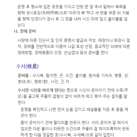
운명 후 평소에 입돈 웃옷을 가지고 안방 문 앞 추녀 밑에서 북쪽을
향해 생시호칭(生時呼稱)으로"아무개 복"하고 세 번을 부른 뒤 지붕
을 향해 던졌다가 잠시 후 그 옷을 내려 시신 위에 덮고 홑이불을 덮
는다.
나. 장례 준비
사망에 따른 진단서 및 인우 증명서 발급과 작성, 매장이나 화장시 절
차, 장례를 전반적으로 이끌어 나갈 호상 선정, 종교적인 의례에 따른
장례방법, 장례용품의 선정, 손님접대 등의 준비를 한다.
수시(收是)
준비물 :
수시복, 탈지면, 끈, 수건, 홑이불, 환자용 기저귀, 병풍, 상,
촛대(초), 향로(향), 사진, 긴 자
수시란 시신을 바르게 한다는 뜻
으로 시신이 굳어지기 전에 수족(手
足)을 골고루 주물러 굽힘이 없이 바르게 펴고 묶어 주는 절차를 말
한다.
운명을 확인하고 나면 먼저 눈을 감기고 배설물을 치운 후 몸을 깨
끗이 한다.
몸이 굳어지기 전에 팔다리를 반듯이 편다. 이미 굳어져 잘 펴지지
않으면 더운 물이나 따뜻한 수건으로 주물러 잘 펴지도록하여 반듯
하게 한 다음 정갈한 옷(수시복, 수세복)으로 갈아 입힌다.